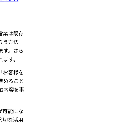
営業は既存
らう方法
ます。さら
れます。
「お客様を
進めること
触内容を事
が可能にな
適切な活用