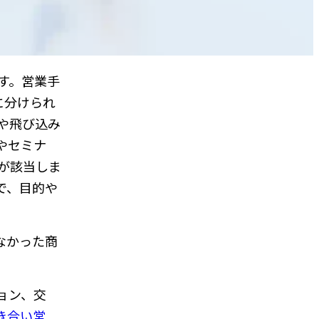
す。営業手
に分けられ
や飛び込み
やセミナ
が該当しま
で、目的や
なかった商
ョン、交
き合い営