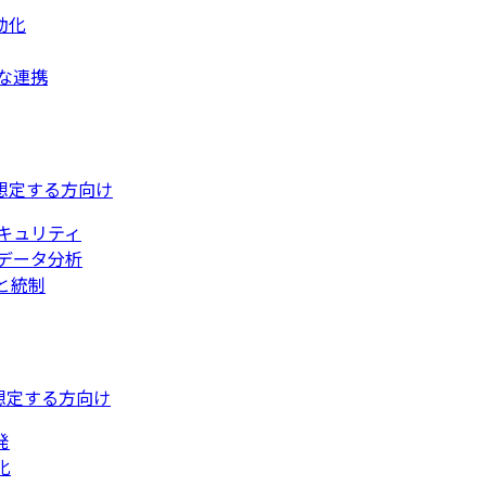
動化
な連携
想定する方向け
キュリティ
データ分析
と統制
想定する方向け
発
化