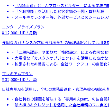
「AI議事録」と「AIプロセスビルダー」による業務自
「名刺機能」を活用した顧客登録の手間・負担削減
メールやカレンダー等、外部サービスとのシームレス
エンタープライズプラン
¥
12,000
~
1ID / 月額
強固なガバナンスが求められる全社の管理基盤として活用を
「二段階認証」や柔軟な「権限設定」による強固なセ
大規模な「カスタムオブジェクト」を活用した高度な
拡張されたAI機能による、全社ワークフローの自動化
プレミアムプラン
¥
32,000
~
1ID / 月額
自社専用AIを活用し、全社の業務最適化・管理基盤の構築を
自社特有の課題を解決する「専用AI Agent」の独自開
最大枠のAIクレジットを活用した全社業務のフル自動