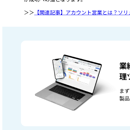
＞＞
【関連記事】アカウント営業とは？ソリ
業
理
まず
製品