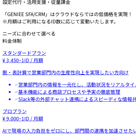
設定代行・活用支援・従量課金
「GENIEE SFA/CRM」はクラウドならではの低価格を実現！
※月額はご利用になるID数に応じて変動いたします。
ニーズに合わせて選べる
料金体制
スタンダードプラン
¥
3,450
~
1ID / 月額
脱・表計算で営業部門内の生産性向上を実現したい方向け
営業部門内の情報を一元化し、活動状況をリアルタイ
基本機能による商談プロセスや予実の徹底管理
Slack等の外部チャット連携によるスピーディな情報
プロプラン
¥
9,000
~
1ID / 月額
AIで現場の入力負担をゼロにし、部門間の連携を加速させた