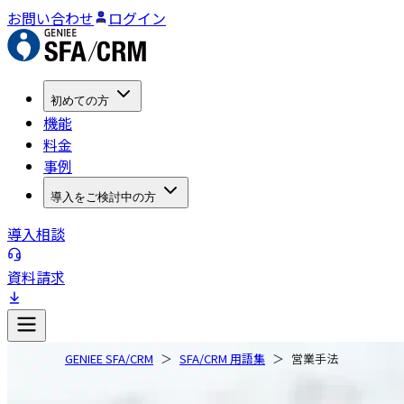
お問い合わせ
ログイン
初めての方
機能
料金
事例
導入をご検討中の方
導入相談
資料請求
GENIEE SFA/CRM
SFA/CRM 用語集
営業手法