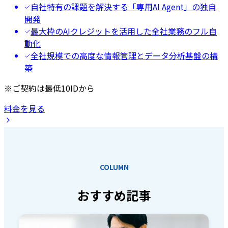
自社特有の課題を解決する「専用AI Agent」の独自
開発
最大枠のAIクレジットを活用した全社業務のフル自
動化
全社規模での高度な情報管理とデータ分析基盤の構
築
※ご契約は最低10IDから
料金を見る
COLUMN
おすすめ記事