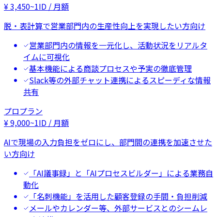
¥
3,450
~
1ID / 月額
脱・表計算で営業部門内の生産性向上を実現したい方向け
営業部門内の情報を一元化し、活動状況をリアルタ
イムに可視化
基本機能による商談プロセスや予実の徹底管理
Slack等の外部チャット連携によるスピーディな情報
共有
プロプラン
¥
9,000
~
1ID / 月額
AIで現場の入力負担をゼロにし、部門間の連携を加速させた
い方向け
「AI議事録」と「AIプロセスビルダー」による業務自
動化
「名刺機能」を活用した顧客登録の手間・負担削減
メールやカレンダー等、外部サービスとのシームレ