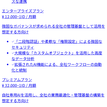
スな連携
エンタープライズプラン
¥
12,000
~
1ID / 月額
強固なガバナンスが求められる全社の管理基盤として活用を
想定する方向け
「二段階認証」や柔軟な「権限設定」による強固な
セキュリティ
大規模な「カスタムオブジェクト」を活用した高度
なデータ分析
拡張されたAI機能による、全社ワークフローの自動
化と統制
プレミアムプラン
¥
32,000
~
1ID / 月額
自社専用AIを活用し、全社の業務最適化・管理基盤の構築を
想定する方向け