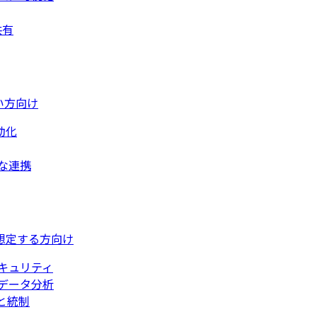
共有
い方向け
動化
な連携
想定する方向け
キュリティ
データ分析
と統制