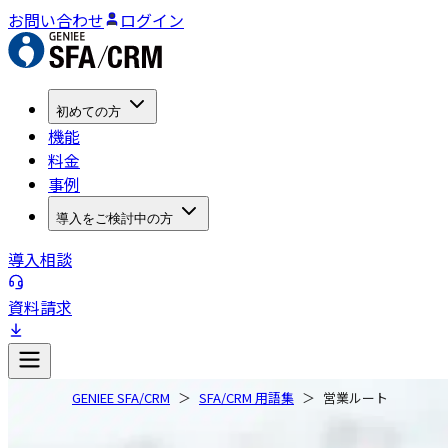
お問い合わせ
ログイン
初めての方
機能
料金
事例
導入をご検討中の方
導入相談
資料請求
GENIEE SFA/CRM
SFA/CRM 用語集
営業ルート