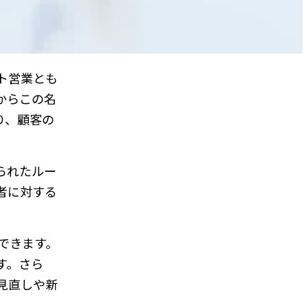
ト営業とも
からこの名
り、顧客の
られたルー
者に対する
できます。
す。さら
見直しや新