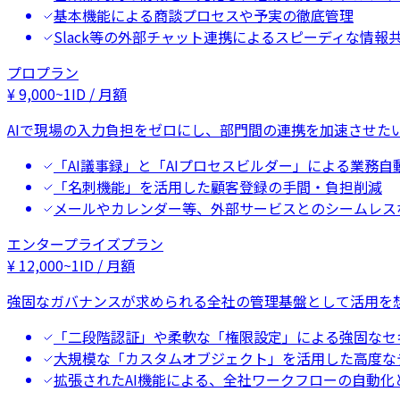
基本機能による商談プロセスや予実の徹底管理
Slack等の外部チャット連携によるスピーディな情報
プロプラン
¥
9,000
~
1ID / 月額
AIで現場の入力負担をゼロにし、部門間の連携を加速させた
「AI議事録」と「AIプロセスビルダー」による業務自
「名刺機能」を活用した顧客登録の手間・負担削減
メールやカレンダー等、外部サービスとのシームレス
エンタープライズプラン
¥
12,000
~
1ID / 月額
強固なガバナンスが求められる全社の管理基盤として活用を
「二段階認証」や柔軟な「権限設定」による強固なセ
大規模な「カスタムオブジェクト」を活用した高度な
拡張されたAI機能による、全社ワークフローの自動化