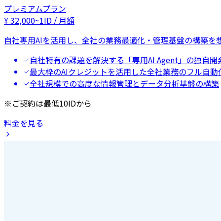
プレミアムプラン
¥
32,000
~
1ID / 月額
自社専用AIを活用し、全社の業務最適化・管理基盤の構築を
自社特有の課題を解決する「専用AI Agent」の独自開
最大枠のAIクレジットを活用した全社業務のフル自動
全社規模での高度な情報管理とデータ分析基盤の構築
※ご契約は最低10IDから
料金を見る