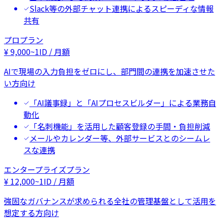
Slack等の外部チャット連携によるスピーディな情報
共有
プロプラン
¥
9,000
~
1ID / 月額
AIで現場の入力負担をゼロにし、部門間の連携を加速させた
い方向け
「AI議事録」と「AIプロセスビルダー」による業務自
動化
「名刺機能」を活用した顧客登録の手間・負担削減
メールやカレンダー等、外部サービスとのシームレ
スな連携
エンタープライズプラン
¥
12,000
~
1ID / 月額
強固なガバナンスが求められる全社の管理基盤として活用を
想定する方向け