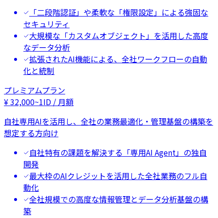
「二段階認証」や柔軟な「権限設定」による強固な
セキュリティ
大規模な「カスタムオブジェクト」を活用した高度
なデータ分析
拡張されたAI機能による、全社ワークフローの自動
化と統制
プレミアムプラン
¥
32,000
~
1ID / 月額
自社専用AIを活用し、全社の業務最適化・管理基盤の構築を
想定する方向け
自社特有の課題を解決する「専用AI Agent」の独自
開発
最大枠のAIクレジットを活用した全社業務のフル自
動化
全社規模での高度な情報管理とデータ分析基盤の構
築