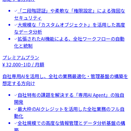
「二段階認証」や柔軟な「権限設定」による強固な
セキュリティ
大規模な「カスタムオブジェクト」を活用した高度
なデータ分析
拡張されたAI機能による、全社ワークフローの自動
化と統制
プレミアムプラン
¥
32,000
~
1ID / 月額
自社専用AIを活用し、全社の業務最適化・管理基盤の構築を
想定する方向け
自社特有の課題を解決する「専用AI Agent」の独自
開発
最大枠のAIクレジットを活用した全社業務のフル自
動化
全社規模での高度な情報管理とデータ分析基盤の構
築