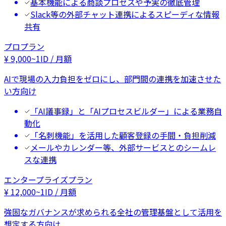
基本機能による商談プロセスや予実の徹底管理
Slack等の外部チャット連携によるスピーディな情報
共有
プロプラン
¥
9,000
~
1ID / 月額
AIで現場の入力負担をゼロにし、部門間の連携を加速させた
い方向け
「AI議事録」と「AIプロセスビルダー」による業務自
動化
「名刺機能」を活用した顧客登録の手間・負担削減
メールやカレンダー等、外部サービスとのシームレ
スな連携
エンタープライズプラン
¥
12,000
~
1ID / 月額
強固なガバナンスが求められる全社の管理基盤として活用を
想定する方向け