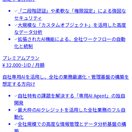
「二段階認証」や柔軟な「権限設定」による強固な
セキュリティ
大規模な「カスタムオブジェクト」を活用した高度
なデータ分析
拡張されたAI機能による、全社ワークフローの自動
化と統制
プレミアムプラン
¥
32,000
~
1ID / 月額
自社専用AIを活用し、全社の業務最適化・管理基盤の構築を
想定する方向け
自社特有の課題を解決する「専用AI Agent」の独自
開発
最大枠のAIクレジットを活用した全社業務のフル自
動化
全社規模での高度な情報管理とデータ分析基盤の構
築