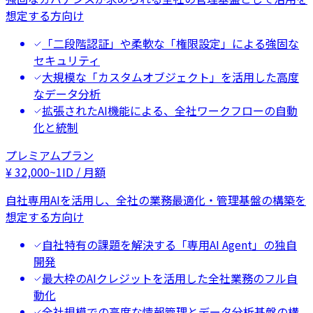
想定する方向け
「二段階認証」や柔軟な「権限設定」による強固な
セキュリティ
大規模な「カスタムオブジェクト」を活用した高度
なデータ分析
拡張されたAI機能による、全社ワークフローの自動
化と統制
プレミアムプラン
¥
32,000
~
1ID / 月額
自社専用AIを活用し、全社の業務最適化・管理基盤の構築を
想定する方向け
自社特有の課題を解決する「専用AI Agent」の独自
開発
最大枠のAIクレジットを活用した全社業務のフル自
動化
全社規模での高度な情報管理とデータ分析基盤の構