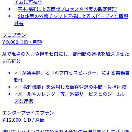
イムに可視化
基本機能による商談プロセスや予実の徹底管理
Slack等の外部チャット連携によるスピーディな情報
共有
プロプラン
¥
9,000
~
1ID / 月額
AIで現場の入力負担をゼロにし、部門間の連携を加速させた
い方向け
「AI議事録」と「AIプロセスビルダー」による業務自
動化
「名刺機能」を活用した顧客登録の手間・負担削減
メールやカレンダー等、外部サービスとのシームレ
スな連携
エンタープライズプラン
¥
12,000
~
1ID / 月額
強固なガバナンスが求められる全社の管理基盤として活用を