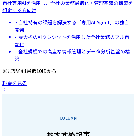
自社専用AIを活用し、全社の業務最適化・管理基盤の構築を
想定する方向け
自社特有の課題を解決する「専用AI Agent」の独自
開発
最大枠のAIクレジットを活用した全社業務のフル自
動化
全社規模での高度な情報管理とデータ分析基盤の構
築
※ご契約は最低10IDから
料金を見る
COLUMN
おすすめ記事