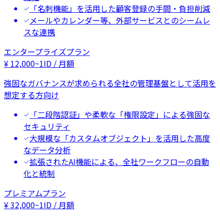
「名刺機能」を活用した顧客登録の手間・負担削減
メールやカレンダー等、外部サービスとのシームレ
スな連携
エンタープライズプラン
¥
12,000
~
1ID / 月額
強固なガバナンスが求められる全社の管理基盤として活用を
想定する方向け
「二段階認証」や柔軟な「権限設定」による強固な
セキュリティ
大規模な「カスタムオブジェクト」を活用した高度
なデータ分析
拡張されたAI機能による、全社ワークフローの自動
化と統制
プレミアムプラン
¥
32,000
~
1ID / 月額