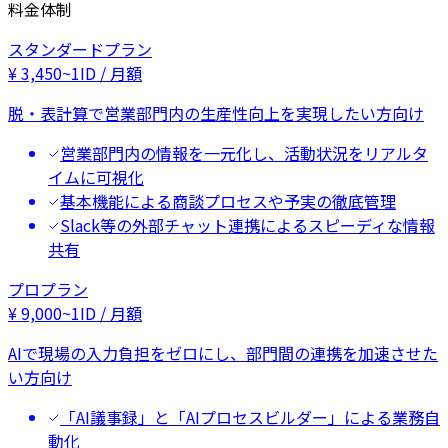
料金体制
スタンダードプラン
¥
3,450
~
1ID / 月額
脱・表計算で営業部門内の生産性向上を実現したい方向け
営業部門内の情報を一元化し、活動状況をリアルタ
イムに可視化
基本機能による商談プロセスや予実の徹底管理
Slack等の外部チャット連携によるスピーディな情報
共有
プロプラン
¥
9,000
~
1ID / 月額
AIで現場の入力負担をゼロにし、部門間の連携を加速させた
い方向け
「AI議事録」と「AIプロセスビルダー」による業務自
動化