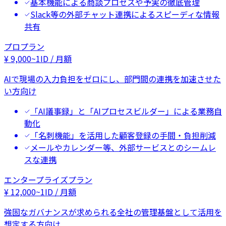
基本機能による商談プロセスや予実の徹底管理
Slack等の外部チャット連携によるスピーディな情報
共有
プロプラン
¥
9,000
~
1ID / 月額
AIで現場の入力負担をゼロにし、部門間の連携を加速させた
い方向け
「AI議事録」と「AIプロセスビルダー」による業務自
動化
「名刺機能」を活用した顧客登録の手間・負担削減
メールやカレンダー等、外部サービスとのシームレ
スな連携
エンタープライズプラン
¥
12,000
~
1ID / 月額
強固なガバナンスが求められる全社の管理基盤として活用を
想定する方向け