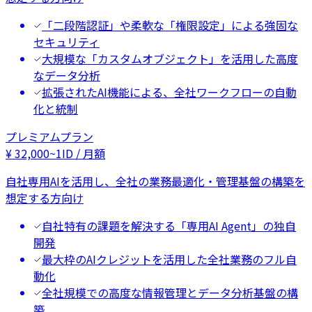
「二段階認証」や柔軟な「権限設定」による強固な
セキュリティ
大規模な「カスタムオブジェクト」を活用した高度
なデータ分析
拡張されたAI機能による、全社ワークフローの自動
化と統制
プレミアムプラン
¥
32,000
~
1ID / 月額
自社専用AIを活用し、全社の業務最適化・管理基盤の構築を
想定する方向け
自社特有の課題を解決する「専用AI Agent」の独自
開発
最大枠のAIクレジットを活用した全社業務のフル自
動化
全社規模での高度な情報管理とデータ分析基盤の構
築