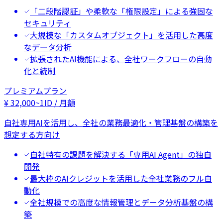
「二段階認証」や柔軟な「権限設定」による強固な
セキュリティ
大規模な「カスタムオブジェクト」を活用した高度
なデータ分析
拡張されたAI機能による、全社ワークフローの自動
化と統制
プレミアムプラン
¥
32,000
~
1ID / 月額
自社専用AIを活用し、全社の業務最適化・管理基盤の構築を
想定する方向け
自社特有の課題を解決する「専用AI Agent」の独自
開発
最大枠のAIクレジットを活用した全社業務のフル自
動化
全社規模での高度な情報管理とデータ分析基盤の構
築