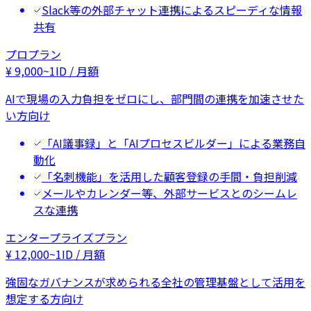
Slack等の外部チャット連携によるスピーディな情報
共有
プロプラン
¥
9,000
~
1ID / 月額
AIで現場の入力負担をゼロにし、部門間の連携を加速させた
い方向け
「AI議事録」と「AIプロセスビルダー」による業務自
動化
「名刺機能」を活用した顧客登録の手間・負担削減
メールやカレンダー等、外部サービスとのシームレ
スな連携
エンタープライズプラン
¥
12,000
~
1ID / 月額
強固なガバナンスが求められる全社の管理基盤として活用を
想定する方向け