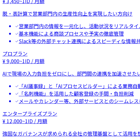
¥
3,450
~
1ID / 月額
脱・表計算で営業部門内の生産性向上を実現したい方向け
営業部門内の情報を一元化し、活動状況をリアルタイ
基本機能による商談プロセスや予実の徹底管理
Slack等の外部チャット連携によるスピーディな情報
プロプラン
¥
9,000
~
1ID / 月額
AIで現場の入力負担をゼロにし、部門間の連携を加速させた
「AI議事録」と「AIプロセスビルダー」による業務自
「名刺機能」を活用した顧客登録の手間・負担削減
メールやカレンダー等、外部サービスとのシームレス
エンタープライズプラン
¥
12,000
~
1ID / 月額
強固なガバナンスが求められる全社の管理基盤として活用を