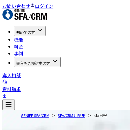
お問い合わせ
ログイン
初めての方
機能
料金
事例
導入をご検討中の方
導入相談
資料請求
GENIEE SFA/CRM
SFA/CRM 用語集
sfa日報