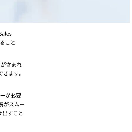
les
すること
どが含まれ
できます。
ローが必要
携がスムー
け出すこと