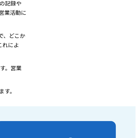
での記録や
営業活動に
で、どこか
これによ
ます。営業
ります。