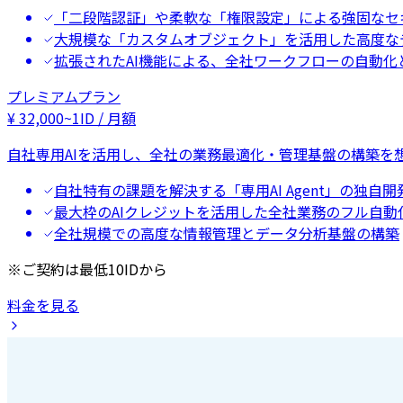
「二段階認証」や柔軟な「権限設定」による強固なセ
大規模な「カスタムオブジェクト」を活用した高度な
拡張されたAI機能による、全社ワークフローの自動化
プレミアムプラン
¥
32,000
~
1ID / 月額
自社専用AIを活用し、全社の業務最適化・管理基盤の構築を
自社特有の課題を解決する「専用AI Agent」の独自開
最大枠のAIクレジットを活用した全社業務のフル自動
全社規模での高度な情報管理とデータ分析基盤の構築
※ご契約は最低10IDから
料金を見る