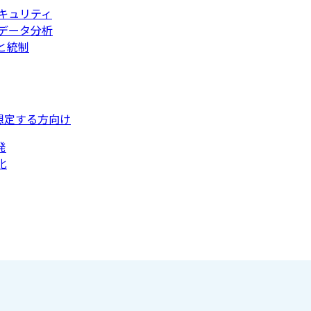
キュリティ
データ分析
と統制
想定する方向け
発
化