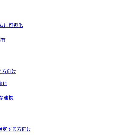
ムに可視化
共有
い方向け
動化
な連携
想定する方向け