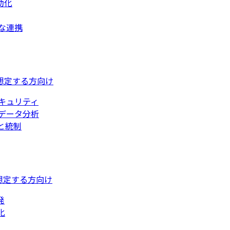
動化
な連携
想定する方向け
キュリティ
データ分析
と統制
想定する方向け
発
化