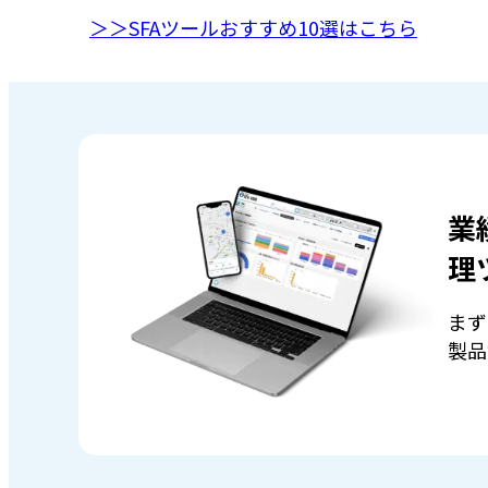
＞＞SFAツールおすすめ10選はこちら
業
理
まず
製品