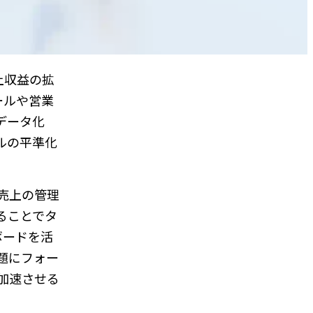
上収益の拡
ツールや営業
データ化
ルの平準化
売上の管理
ることでタ
ボードを活
題にフォー
加速させる