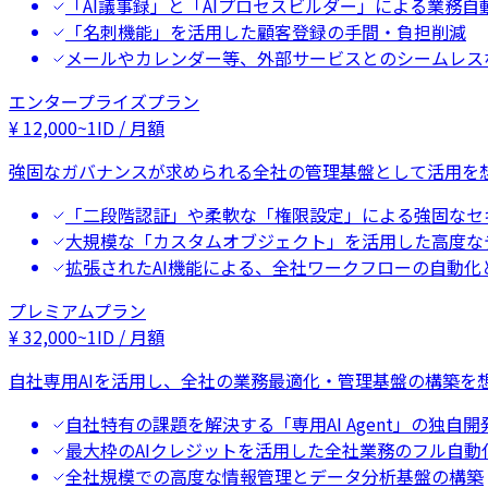
「AI議事録」と「AIプロセスビルダー」による業務自
「名刺機能」を活用した顧客登録の手間・負担削減
メールやカレンダー等、外部サービスとのシームレス
エンタープライズプラン
¥
12,000
~
1ID / 月額
強固なガバナンスが求められる全社の管理基盤として活用を
「二段階認証」や柔軟な「権限設定」による強固なセ
大規模な「カスタムオブジェクト」を活用した高度な
拡張されたAI機能による、全社ワークフローの自動化
プレミアムプラン
¥
32,000
~
1ID / 月額
自社専用AIを活用し、全社の業務最適化・管理基盤の構築を
自社特有の課題を解決する「専用AI Agent」の独自開
最大枠のAIクレジットを活用した全社業務のフル自動
全社規模での高度な情報管理とデータ分析基盤の構築