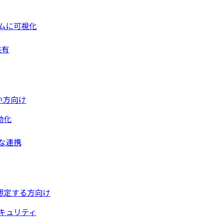
ムに可視化
共有
い方向け
動化
な連携
想定する方向け
キュリティ