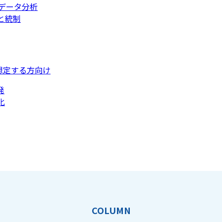
データ分析
と統制
想定する方向け
発
化
COLUMN