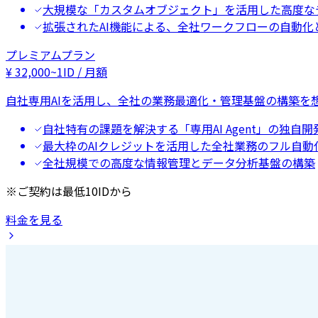
大規模な「カスタムオブジェクト」を活用した高度な
拡張されたAI機能による、全社ワークフローの自動化
プレミアムプラン
¥
32,000
~
1ID / 月額
自社専用AIを活用し、全社の業務最適化・管理基盤の構築を
自社特有の課題を解決する「専用AI Agent」の独自開
最大枠のAIクレジットを活用した全社業務のフル自動
全社規模での高度な情報管理とデータ分析基盤の構築
※ご契約は最低10IDから
料金を見る