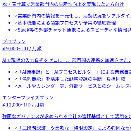
脱・表計算で営業部門内の生産性向上を実現したい方向け
営業部門内の情報を一元化し、活動状況をリアルタイ
基本機能による商談プロセスや予実の徹底管理
Slack等の外部チャット連携によるスピーディな情報
プロプラン
¥
9,000
~
1ID / 月額
AIで現場の入力負担をゼロにし、部門間の連携を加速させた
「AI議事録」と「AIプロセスビルダー」による業務自
「名刺機能」を活用した顧客登録の手間・負担削減
メールやカレンダー等、外部サービスとのシームレス
エンタープライズプラン
¥
12,000
~
1ID / 月額
強固なガバナンスが求められる全社の管理基盤として活用を
「二段階認証」や柔軟な「権限設定」による強固なセ