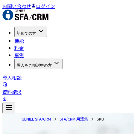
お問い合わせ
ログイン
初めての方
機能
料金
事例
導入をご検討中の方
導入相談
資料請求
GENIEE SFA/CRM
SFA/CRM 用語集
SKU