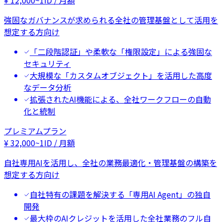
¥
12,000
~
1ID / 月額
強固なガバナンスが求められる全社の管理基盤として活用を
想定する方向け
「二段階認証」や柔軟な「権限設定」による強固な
セキュリティ
大規模な「カスタムオブジェクト」を活用した高度
なデータ分析
拡張されたAI機能による、全社ワークフローの自動
化と統制
プレミアムプラン
¥
32,000
~
1ID / 月額
自社専用AIを活用し、全社の業務最適化・管理基盤の構築を
想定する方向け
自社特有の課題を解決する「専用AI Agent」の独自
開発
最大枠のAIクレジットを活用した全社業務のフル自