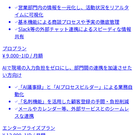
営業部門内の情報を一元化し、活動状況をリアルタ
イムに可視化
基本機能による商談プロセスや予実の徹底管理
Slack等の外部チャット連携によるスピーディな情報
共有
プロプラン
¥
9,000
~
1ID / 月額
AIで現場の入力負担をゼロにし、部門間の連携を加速させた
い方向け
「AI議事録」と「AIプロセスビルダー」による業務自
動化
「名刺機能」を活用した顧客登録の手間・負担削減
メールやカレンダー等、外部サービスとのシームレ
スな連携
エンタープライズプラン