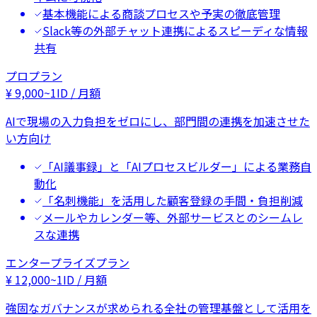
基本機能による商談プロセスや予実の徹底管理
Slack等の外部チャット連携によるスピーディな情報
共有
プロプラン
¥
9,000
~
1ID / 月額
AIで現場の入力負担をゼロにし、部門間の連携を加速させた
い方向け
「AI議事録」と「AIプロセスビルダー」による業務自
動化
「名刺機能」を活用した顧客登録の手間・負担削減
メールやカレンダー等、外部サービスとのシームレ
スな連携
エンタープライズプラン
¥
12,000
~
1ID / 月額
強固なガバナンスが求められる全社の管理基盤として活用を