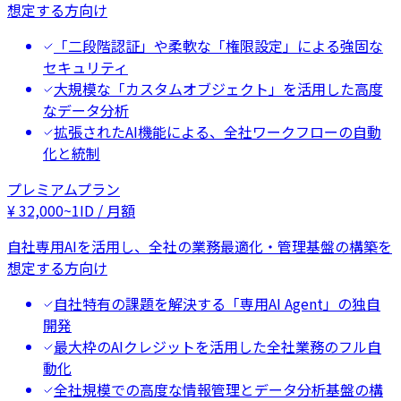
想定する方向け
「二段階認証」や柔軟な「権限設定」による強固な
セキュリティ
大規模な「カスタムオブジェクト」を活用した高度
なデータ分析
拡張されたAI機能による、全社ワークフローの自動
化と統制
プレミアムプラン
¥
32,000
~
1ID / 月額
自社専用AIを活用し、全社の業務最適化・管理基盤の構築を
想定する方向け
自社特有の課題を解決する「専用AI Agent」の独自
開発
最大枠のAIクレジットを活用した全社業務のフル自
動化
全社規模での高度な情報管理とデータ分析基盤の構