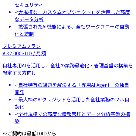
セキュリティ
大規模な「カスタムオブジェクト」を活用した高度
なデータ分析
拡張されたAI機能による、全社ワークフローの自動
化と統制
プレミアムプラン
¥
32,000
~
1ID / 月額
自社専用AIを活用し、全社の業務最適化・管理基盤の構築を
想定する方向け
自社特有の課題を解決する「専用AI Agent」の独自
開発
最大枠のAIクレジットを活用した全社業務のフル自
動化
全社規模での高度な情報管理とデータ分析基盤の構
築
※ご契約は最低10IDから