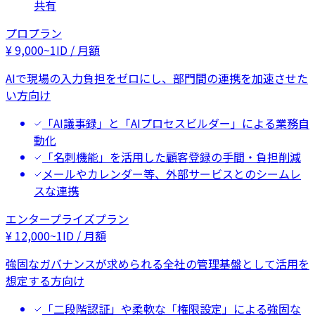
共有
プロプラン
¥
9,000
~
1ID / 月額
AIで現場の入力負担をゼロにし、部門間の連携を加速させた
い方向け
「AI議事録」と「AIプロセスビルダー」による業務自
動化
「名刺機能」を活用した顧客登録の手間・負担削減
メールやカレンダー等、外部サービスとのシームレ
スな連携
エンタープライズプラン
¥
12,000
~
1ID / 月額
強固なガバナンスが求められる全社の管理基盤として活用を
想定する方向け
「二段階認証」や柔軟な「権限設定」による強固な