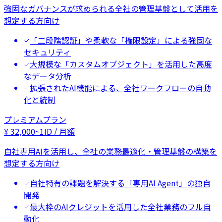
強固なガバナンスが求められる全社の管理基盤として活用を
想定する方向け
「二段階認証」や柔軟な「権限設定」による強固な
セキュリティ
大規模な「カスタムオブジェクト」を活用した高度
なデータ分析
拡張されたAI機能による、全社ワークフローの自動
化と統制
プレミアムプラン
¥
32,000
~
1ID / 月額
自社専用AIを活用し、全社の業務最適化・管理基盤の構築を
想定する方向け
自社特有の課題を解決する「専用AI Agent」の独自
開発
最大枠のAIクレジットを活用した全社業務のフル自
動化