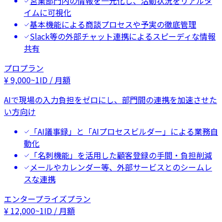
営業部門内の情報を一元化し、活動状況をリアルタ
イムに可視化
基本機能による商談プロセスや予実の徹底管理
Slack等の外部チャット連携によるスピーディな情報
共有
プロプラン
¥
9,000
~
1ID / 月額
AIで現場の入力負担をゼロにし、部門間の連携を加速させた
い方向け
「AI議事録」と「AIプロセスビルダー」による業務自
動化
「名刺機能」を活用した顧客登録の手間・負担削減
メールやカレンダー等、外部サービスとのシームレ
スな連携
エンタープライズプラン
¥
12,000
~
1ID / 月額