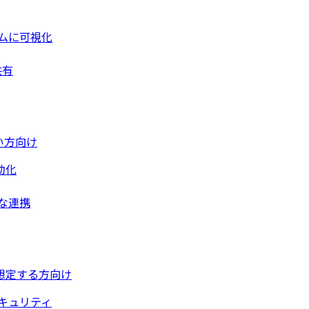
ムに可視化
共有
い方向け
動化
な連携
想定する方向け
キュリティ