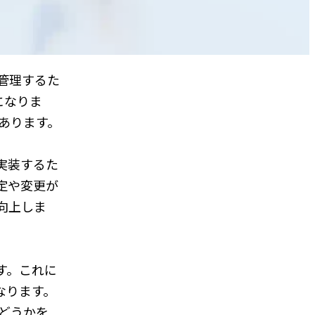
管理するた
になりま
があります。
実装するた
定や変更が
向上しま
す。これに
なります。
かどうかを