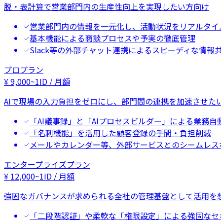
脱・表計算で営業部門内の生産性向上を実現したい方向け
営業部門内の情報を一元化し、活動状況をリアルタイ
基本機能による商談プロセスや予実の徹底管理
Slack等の外部チャット連携によるスピーディな情報
プロプラン
¥
9,000
~
1ID / 月額
AIで現場の入力負担をゼロにし、部門間の連携を加速させた
「AI議事録」と「AIプロセスビルダー」による業務自
「名刺機能」を活用した顧客登録の手間・負担削減
メールやカレンダー等、外部サービスとのシームレス
エンタープライズプラン
¥
12,000
~
1ID / 月額
強固なガバナンスが求められる全社の管理基盤として活用を
「二段階認証」や柔軟な「権限設定」による強固なセ