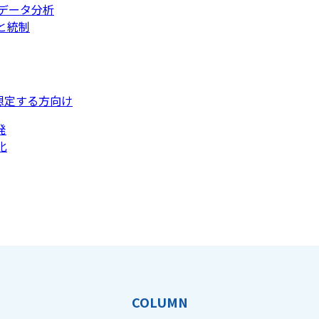
データ分析
と統制
想定する方向け
発
化
COLUMN