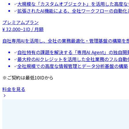
大規模な「カスタムオブジェクト」を活用した高度な
拡張されたAI機能による、全社ワークフローの自動化
プレミアムプラン
¥
32,000
~
1ID / 月額
自社専用AIを活用し、全社の業務最適化・管理基盤の構築を
自社特有の課題を解決する「専用AI Agent」の独自開
最大枠のAIクレジットを活用した全社業務のフル自動
全社規模での高度な情報管理とデータ分析基盤の構築
※ご契約は最低10IDから
料金を見る