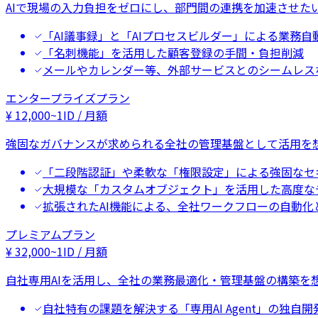
AIで現場の入力負担をゼロにし、部門間の連携を加速させた
「AI議事録」と「AIプロセスビルダー」による業務自
「名刺機能」を活用した顧客登録の手間・負担削減
メールやカレンダー等、外部サービスとのシームレス
エンタープライズプラン
¥
12,000
~
1ID / 月額
強固なガバナンスが求められる全社の管理基盤として活用を
「二段階認証」や柔軟な「権限設定」による強固なセ
大規模な「カスタムオブジェクト」を活用した高度な
拡張されたAI機能による、全社ワークフローの自動化
プレミアムプラン
¥
32,000
~
1ID / 月額
自社専用AIを活用し、全社の業務最適化・管理基盤の構築を
自社特有の課題を解決する「専用AI Agent」の独自開