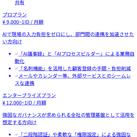
共有
プロプラン
¥
9,000
~
1ID / 月額
AIで現場の入力負担をゼロにし、部門間の連携を加速させた
い方向け
「AI議事録」と「AIプロセスビルダー」による業務自
動化
「名刺機能」を活用した顧客登録の手間・負担削減
メールやカレンダー等、外部サービスとのシームレ
スな連携
エンタープライズプラン
¥
12,000
~
1ID / 月額
強固なガバナンスが求められる全社の管理基盤として活用を
想定する方向け
「二段階認証」や柔軟な「権限設定」による強固な