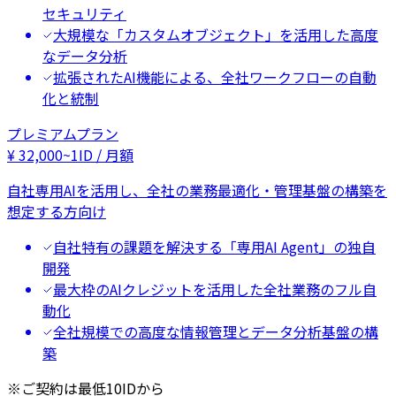
セキュリティ
大規模な「カスタムオブジェクト」を活用した高度
なデータ分析
拡張されたAI機能による、全社ワークフローの自動
化と統制
プレミアムプラン
¥
32,000
~
1ID / 月額
自社専用AIを活用し、全社の業務最適化・管理基盤の構築を
想定する方向け
自社特有の課題を解決する「専用AI Agent」の独自
開発
最大枠のAIクレジットを活用した全社業務のフル自
動化
全社規模での高度な情報管理とデータ分析基盤の構
築
※ご契約は最低10IDから