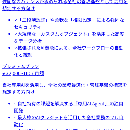
強固なガバナンスが求められる全社の管理基盤として活用を
想定する方向け
「二段階認証」や柔軟な「権限設定」による強固な
セキュリティ
大規模な「カスタムオブジェクト」を活用した高度
なデータ分析
拡張されたAI機能による、全社ワークフローの自動
化と統制
プレミアムプラン
¥
32,000
~
1ID / 月額
自社専用AIを活用し、全社の業務最適化・管理基盤の構築を
想定する方向け
自社特有の課題を解決する「専用AI Agent」の独自
開発
最大枠のAIクレジットを活用した全社業務のフル自
動化