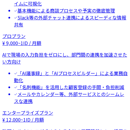
イムに可視化
基本機能による商談プロセスや予実の徹底管理
Slack等の外部チャット連携によるスピーディな情報
共有
プロプラン
¥
9,000
~
1ID / 月額
AIで現場の入力負担をゼロにし、部門間の連携を加速させた
い方向け
「AI議事録」と「AIプロセスビルダー」による業務自
動化
「名刺機能」を活用した顧客登録の手間・負担削減
メールやカレンダー等、外部サービスとのシームレ
スな連携
エンタープライズプラン
¥
12,000
~
1ID / 月額