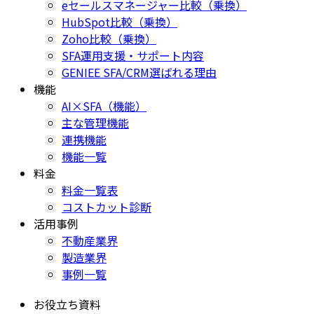
eセールスマネージャー比較（乗換）
HubSpot比較（乗換）
Zoho比較（乗換）
SFA運用支援・サポート内容
GENIEE SFA/CRM選ばれる理由
機能
AI×SFA（機能）
主な管理機能
連携機能
機能一覧
料金
料金一覧表
コストカット診断
活用事例
不動産業界
製造業界
事例一覧
お役立ち資料