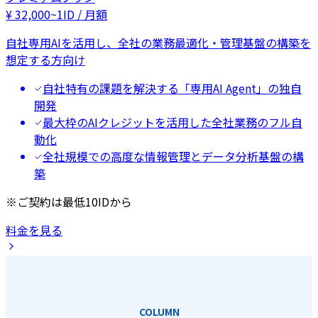
¥
32,000
~
1ID / 月額
自社専用AIを活用し、全社の業務最適化・管理基盤の構築を
想定する方向け
自社特有の課題を解決する「専用AI Agent」の独自
開発
最大枠のAIクレジットを活用した全社業務のフル自
動化
全社規模での高度な情報管理とデータ分析基盤の構
築
※ご契約は最低10IDから
料金を見る
COLUMN