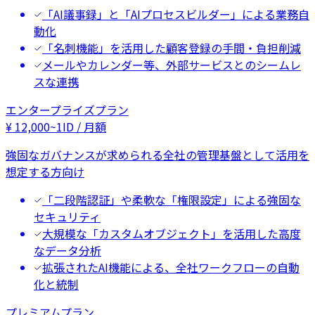
「AI議事録」と「AIプロセスビルダー」による業務自
動化
「名刺機能」を活用した顧客登録の手間・負担削減
メールやカレンダー等、外部サービスとのシームレ
スな連携
エンタープライズプラン
¥
12,000
~
1ID / 月額
強固なガバナンスが求められる全社の管理基盤として活用を
想定する方向け
「二段階認証」や柔軟な「権限設定」による強固な
セキュリティ
大規模な「カスタムオブジェクト」を活用した高度
なデータ分析
拡張されたAI機能による、全社ワークフローの自動
化と統制
プレミアムプラン