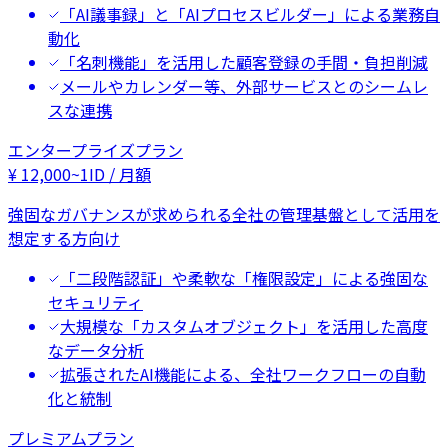
「AI議事録」と「AIプロセスビルダー」による業務自
動化
「名刺機能」を活用した顧客登録の手間・負担削減
メールやカレンダー等、外部サービスとのシームレ
スな連携
エンタープライズプラン
¥
12,000
~
1ID / 月額
強固なガバナンスが求められる全社の管理基盤として活用を
想定する方向け
「二段階認証」や柔軟な「権限設定」による強固な
セキュリティ
大規模な「カスタムオブジェクト」を活用した高度
なデータ分析
拡張されたAI機能による、全社ワークフローの自動
化と統制
プレミアムプラン