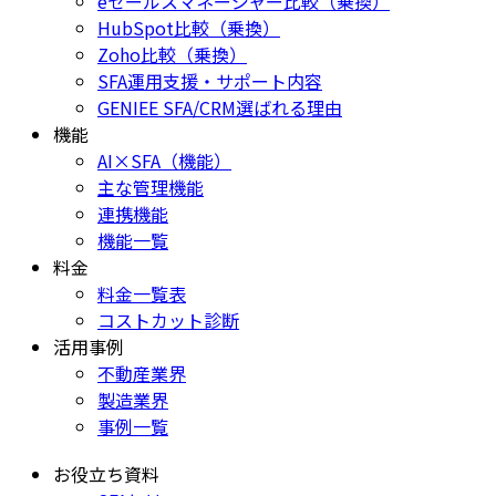
eセールスマネージャー比較（乗換）
HubSpot比較（乗換）
Zoho比較（乗換）
SFA運用支援・サポート内容
GENIEE SFA/CRM選ばれる理由
機能
AI×SFA（機能）
主な管理機能
連携機能
機能一覧
料金
料金一覧表
コストカット診断
活用事例
不動産業界
製造業界
事例一覧
お役立ち資料