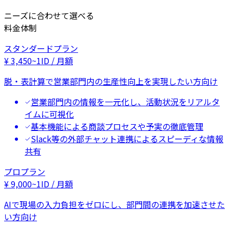
ニーズに合わせて選べる
料金体制
スタンダードプラン
¥
3,450
~
1ID / 月額
脱・表計算で営業部門内の生産性向上を実現したい方向け
営業部門内の情報を一元化し、活動状況をリアルタ
イムに可視化
基本機能による商談プロセスや予実の徹底管理
Slack等の外部チャット連携によるスピーディな情報
共有
プロプラン
¥
9,000
~
1ID / 月額
AIで現場の入力負担をゼロにし、部門間の連携を加速させた
い方向け