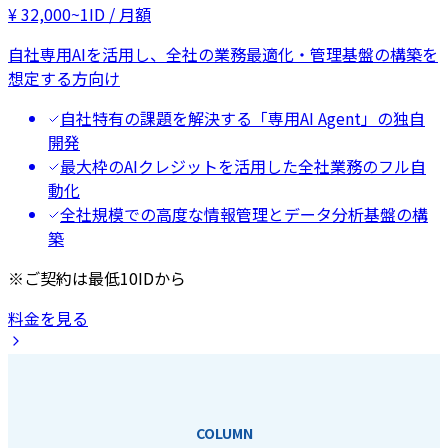
¥
32,000
~
1ID / 月額
自社専用AIを活用し、全社の業務最適化・管理基盤の構築を
想定する方向け
自社特有の課題を解決する「専用AI Agent」の独自
開発
最大枠のAIクレジットを活用した全社業務のフル自
動化
全社規模での高度な情報管理とデータ分析基盤の構
築
※ご契約は最低10IDから
料金を見る
COLUMN