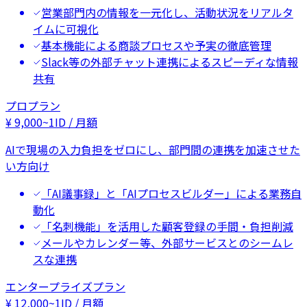
営業部門内の情報を一元化し、活動状況をリアルタ
イムに可視化
基本機能による商談プロセスや予実の徹底管理
Slack等の外部チャット連携によるスピーディな情報
共有
プロプラン
¥
9,000
~
1ID / 月額
AIで現場の入力負担をゼロにし、部門間の連携を加速させた
い方向け
「AI議事録」と「AIプロセスビルダー」による業務自
動化
「名刺機能」を活用した顧客登録の手間・負担削減
メールやカレンダー等、外部サービスとのシームレ
スな連携
エンタープライズプラン
¥
12,000
~
1ID / 月額