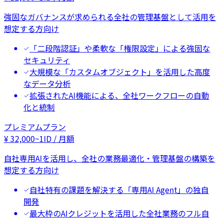
強固なガバナンスが求められる全社の管理基盤として活用を
想定する方向け
「二段階認証」や柔軟な「権限設定」による強固な
セキュリティ
大規模な「カスタムオブジェクト」を活用した高度
なデータ分析
拡張されたAI機能による、全社ワークフローの自動
化と統制
プレミアムプラン
¥
32,000
~
1ID / 月額
自社専用AIを活用し、全社の業務最適化・管理基盤の構築を
想定する方向け
自社特有の課題を解決する「専用AI Agent」の独自
開発
最大枠のAIクレジットを活用した全社業務のフル自