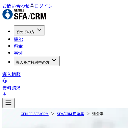
お問い合わせ
ログイン
初めての方
機能
料金
事例
導入をご検討中の方
導入相談
資料請求
GENIEE SFA/CRM
SFA/CRM 用語集
退会率