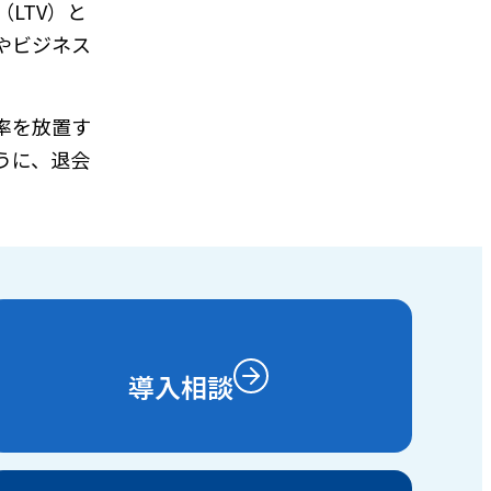
LTV）と
やビジネス
率を放置す
うに、退会
導入相談