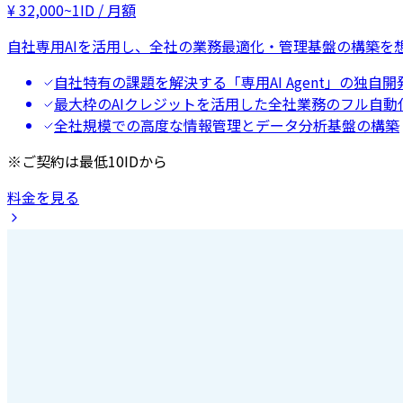
¥
32,000
~
1ID / 月額
自社専用AIを活用し、全社の業務最適化・管理基盤の構築を
自社特有の課題を解決する「専用AI Agent」の独自開
最大枠のAIクレジットを活用した全社業務のフル自動
全社規模での高度な情報管理とデータ分析基盤の構築
※ご契約は最低10IDから
料金を見る