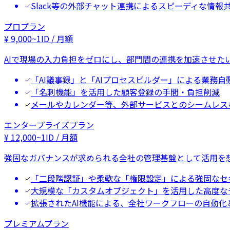
Slack等の外部チャット連携によるスピーディな情報
プロプラン
¥
9,000
~
1ID / 月額
AIで現場の入力負担をゼロにし、部門間の連携を加速させた
「AI議事録」と「AIプロセスビルダー」による業務自
「名刺機能」を活用した顧客登録の手間・負担削減
メールやカレンダー等、外部サービスとのシームレス
エンタープライズプラン
¥
12,000
~
1ID / 月額
強固なガバナンスが求められる全社の管理基盤として活用を
「二段階認証」や柔軟な「権限設定」による強固なセ
大規模な「カスタムオブジェクト」を活用した高度な
拡張されたAI機能による、全社ワークフローの自動化
プレミアムプラン