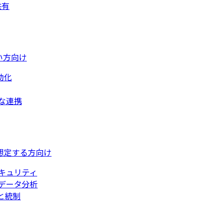
共有
い方向け
動化
な連携
想定する方向け
キュリティ
データ分析
と統制