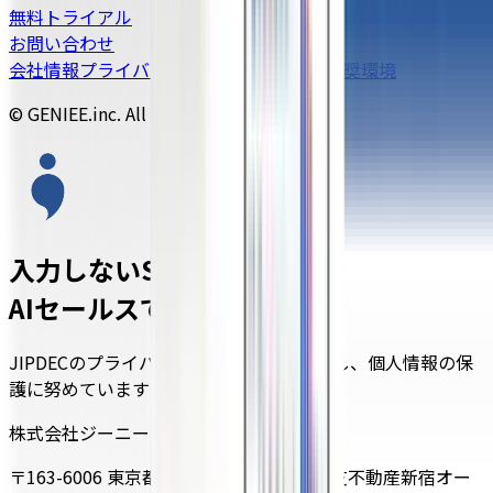
無料トライアル
お問い合わせ
会社情報
プライバシーポリシー
利用規約
推奨環境
© GENIEE.inc. All Rights Reserved.
入力しないSFA
AIセールスで収益最大化
JIPDECのプライバシーマーク認証を取得し、個人情報の保
護に努めています
株式会社ジーニー
〒163-6006 東京都新宿区西新宿6-8-1 住友不動産新宿オー