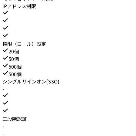
IPアドレス制限
権限（ロール）設定
20個
50個
500個
500個
シングルサインオン(SSO)
-
二段階認証
-
-