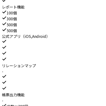
レポート機能
100個
300個
500個
500個
公式アプリ（iOS,Android）
リレーションマップ
-
帳票出力機能
-