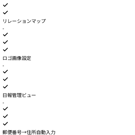
リレーションマップ
-
ロゴ画像設定
-
日報管理ビュー
-
郵便番号→住所自動入力