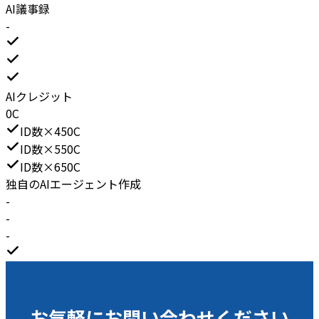
AI議事録
-
AIクレジット
0C
ID数×450C
ID数×550C
ID数×650C
独自のAIエージェント作成
-
-
-
お気軽にお問い合わせください