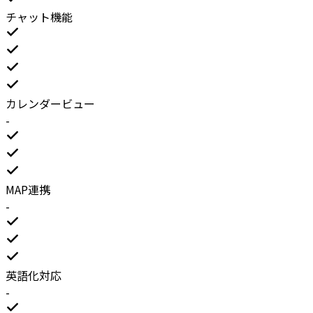
チャット機能
カレンダービュー
-
MAP連携
-
英語化対応
-