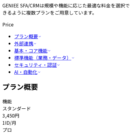
GENIEE SFA/CRMは規模や機能に応じた最適な料金を選択で
きるように複数プランをご用意しています。
Price
プラン概要
外部連携
基本・コア機能
標準機能（業務・データ）
セキュリティ・認証
AI・自動化
プラン概要
機能
スタンダード
3,450
円
1ID/月
プロ