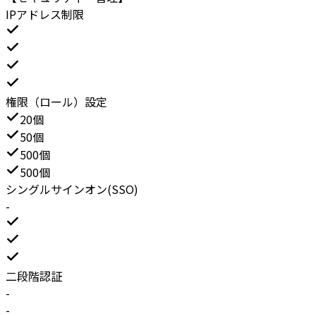
IPアドレス制限
権限（ロール）設定
20個
50個
500個
500個
シングルサインオン(SSO)
-
二段階認証
-
-