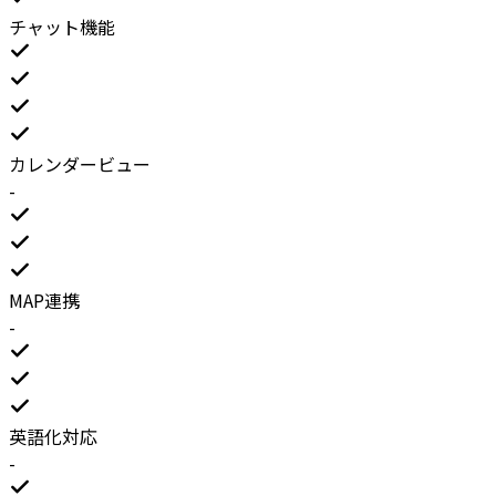
チャット機能
カレンダービュー
-
MAP連携
-
英語化対応
-