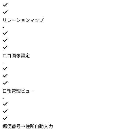
リレーションマップ
-
ロゴ画像設定
-
日報管理ビュー
-
郵便番号→住所自動入力