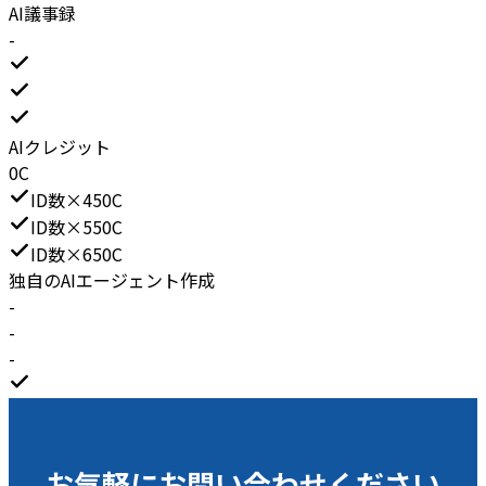
AI議事録
-
AIクレジット
0C
ID数×450C
ID数×550C
ID数×650C
独自のAIエージェント作成
-
-
-
お気軽にお問い合わせください