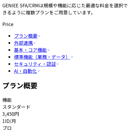
GENIEE SFA/CRMは規模や機能に応じた最適な料金を選択で
きるように複数プランをご用意しています。
Price
プラン概要
外部連携
基本・コア機能
標準機能（業務・データ）
セキュリティ・認証
AI・自動化
プラン概要
機能
スタンダード
3,450
円
1ID/月
プロ