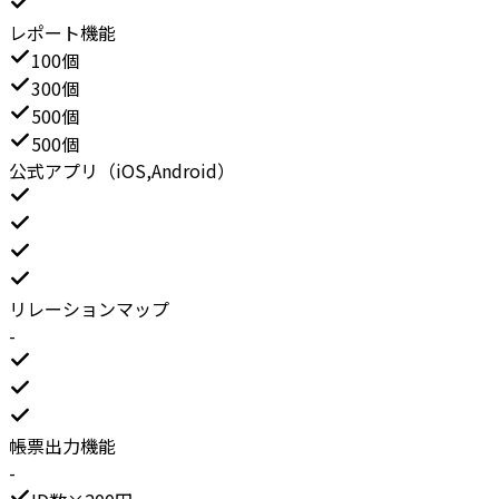
レポート機能
100個
300個
500個
500個
公式アプリ（iOS,Android）
リレーションマップ
-
帳票出力機能
-