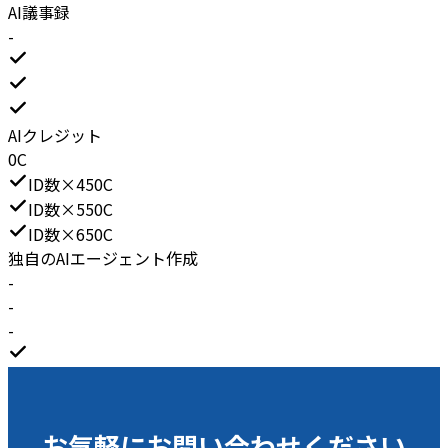
AI議事録
-
AIクレジット
0C
ID数×450C
ID数×550C
ID数×650C
独自のAIエージェント作成
-
-
-
お気軽にお問い合わせください