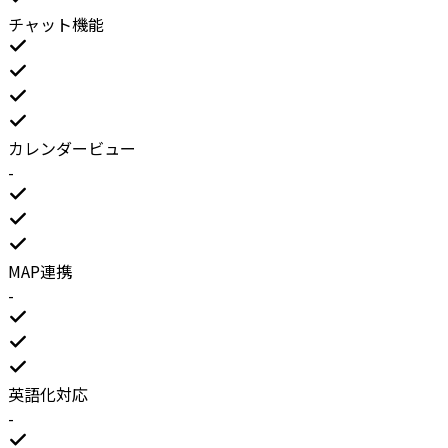
チャット機能
カレンダービュー
-
MAP連携
-
英語化対応
-