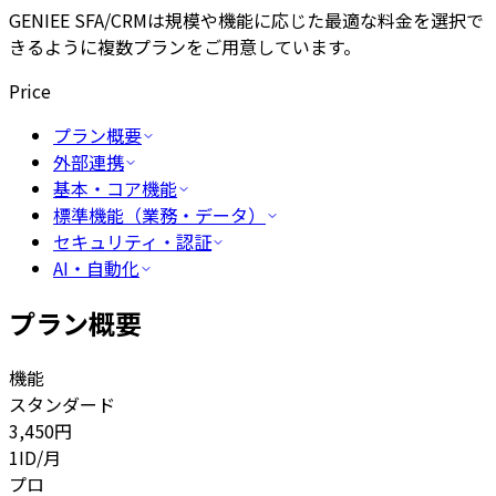
GENIEE SFA/CRMは規模や機能に応じた最適な料金を選択で
きるように複数プランをご用意しています。
Price
プラン概要
外部連携
基本・コア機能
標準機能（業務・データ）
セキュリティ・認証
AI・自動化
プラン概要
機能
スタンダード
3,450
円
1ID/月
プロ