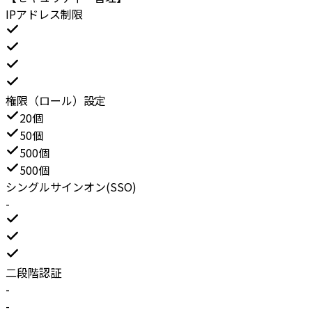
IPアドレス制限
権限（ロール）設定
20個
50個
500個
500個
シングルサインオン(SSO)
-
二段階認証
-
-