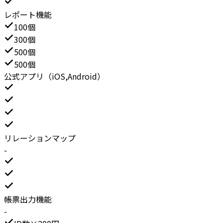
レポート機能
100個
300個
500個
500個
公式アプリ（iOS,Android）
リレーションマップ
-
帳票出力機能
-