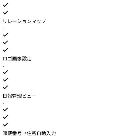
リレーションマップ
-
ロゴ画像設定
-
日報管理ビュー
-
郵便番号→住所自動入力