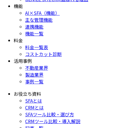
機能
AI×SFA（機能）
主な管理機能
連携機能
機能一覧
料金
料金一覧表
コストカット診断
活用事例
不動産業界
製造業界
事例一覧
お役立ち資料
SFAとは
CRMとは
SFAツール比較・選び方
CRMツール比較・導入解説