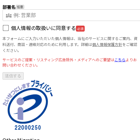
部署名
任意
diversity_3
個人情報の取扱いに同意する
必須
本フォームにご入力いただいた個人情報は、当社のサービスに関するご案内、資
料送付、商談・連絡対応のために利用します。詳細は
個人情報保護方針
をご確認
ください。
サービスのご提案・リスティング広告除外・メディアへのご要望は
こちら
よりお
問い合わせください。