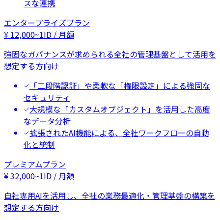
スな連携
エンタープライズプラン
¥
12,000
~
1ID / 月額
強固なガバナンスが求められる全社の管理基盤として活用を
想定する方向け
「二段階認証」や柔軟な「権限設定」による強固な
セキュリティ
大規模な「カスタムオブジェクト」を活用した高度
なデータ分析
拡張されたAI機能による、全社ワークフローの自動
化と統制
プレミアムプラン
¥
32,000
~
1ID / 月額
自社専用AIを活用し、全社の業務最適化・管理基盤の構築を
想定する方向け