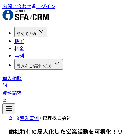
お問い合わせ
ログイン
初めての方
機能
料金
事例
導入をご検討中の方
導入相談
資料請求
導入事例
蝶理株式会社
商社特有の属人化した営業活動を可視化！ワ