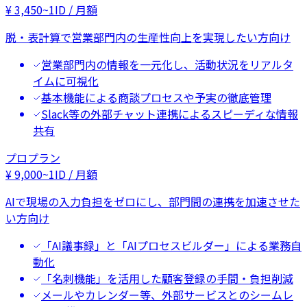
¥
3,450
~
1ID / 月額
脱・表計算で営業部門内の生産性向上を実現したい方向け
営業部門内の情報を一元化し、活動状況をリアルタ
イムに可視化
基本機能による商談プロセスや予実の徹底管理
Slack等の外部チャット連携によるスピーディな情報
共有
プロプラン
¥
9,000
~
1ID / 月額
AIで現場の入力負担をゼロにし、部門間の連携を加速させた
い方向け
「AI議事録」と「AIプロセスビルダー」による業務自
動化
「名刺機能」を活用した顧客登録の手間・負担削減
メールやカレンダー等、外部サービスとのシームレ