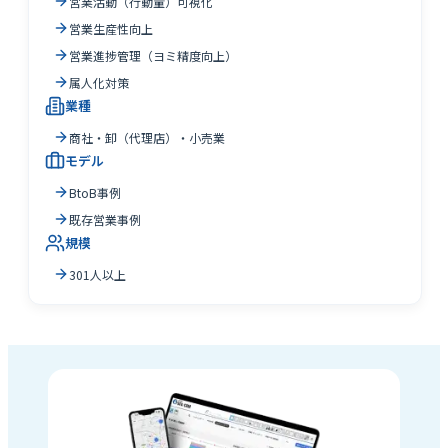
営業活動（行動量）可視化
営業生産性向上
営業進捗管理（ヨミ精度向上）
属人化対策
業種
商社・卸（代理店）・小売業
モデル
BtoB事例
既存営業事例
規模
301人以上