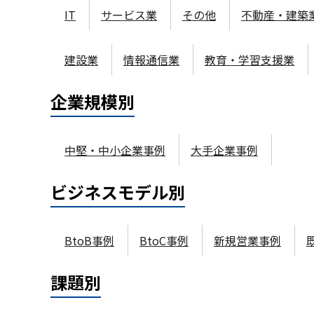
IT
サービス業
その他
不動産・建築
建設業
情報通信業
教育・学習支援業
企業規模
別
中堅・中小企業事例
大手企業事例
ビジネスモデル
別
BtoB事例
BtoC事例
新規営業事例
課題
別