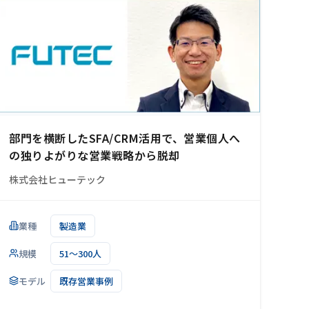
部門を横断したSFA/CRM活用で、営業個人へ
の独りよがりな営業戦略から脱却
株式会社ヒューテック
業種
製造業
規模
51～300人
モデル
既存営業事例