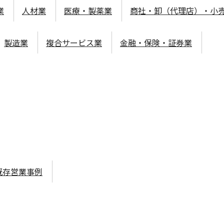
業
人材業
医療・製薬業
商社・卸（代理店）・小
製造業
複合サービス業
金融・保険・証券業
既存営業事例