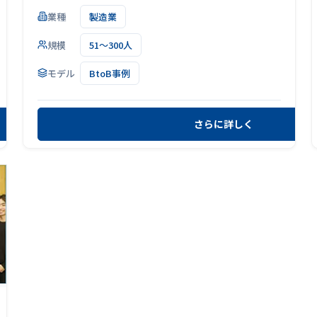
業種
製造業
規模
51～300人
モデル
BtoB事例
さらに詳しく