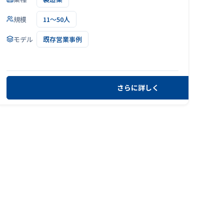
規模
11～50人
モデル
既存営業事例
さらに詳しく