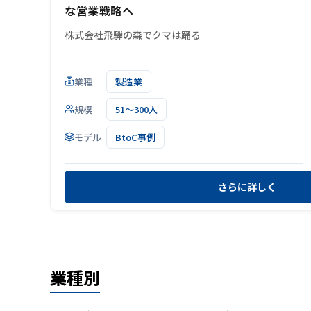
な営業戦略へ
株式会社飛騨の森でクマは踊る
業種
製造業
規模
51～300人
モデル
BtoC事例
さらに詳しく
業種
別