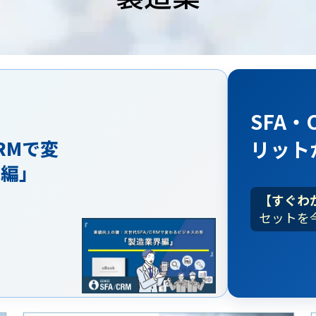
SFA・
リット
RMで変
界編」
【すぐわ
セットを