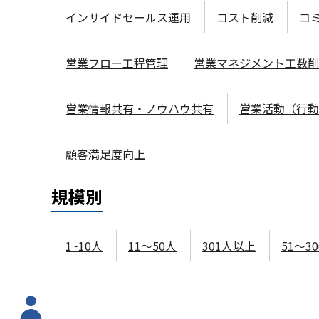
インサイドセールス運用
コスト削減
コ
営業フロー工程管理
営業マネジメント工数削
営業情報共有・ノウハウ共有
営業活動（行動
顧客満足度向上
規模
別
1~10人
11～50人
301人以上
51～3