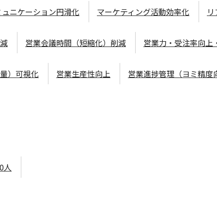
ミュニケーション円滑化
マーケティング活動効率化
リ
減
営業会議時間（短縮化）削減
営業力・受注率向上
量）可視化
営業生産性向上
営業進捗管理（ヨミ精度
00人