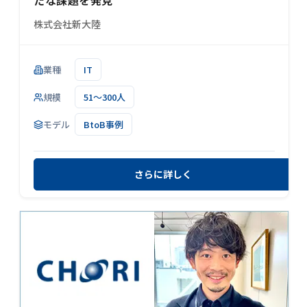
株式会社新大陸
業種
IT
規模
51～300人
モデル
BtoB事例
さらに詳しく