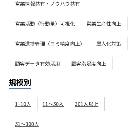
営業情報共有・ノウハウ共有
営業活動（行動量）可視化
営業生産性向上
営業進捗管理（ヨミ精度向上）
属人化対策
顧客データ有効活用
顧客満足度向上
規模
別
1~10人
11～50人
301人以上
51～300人