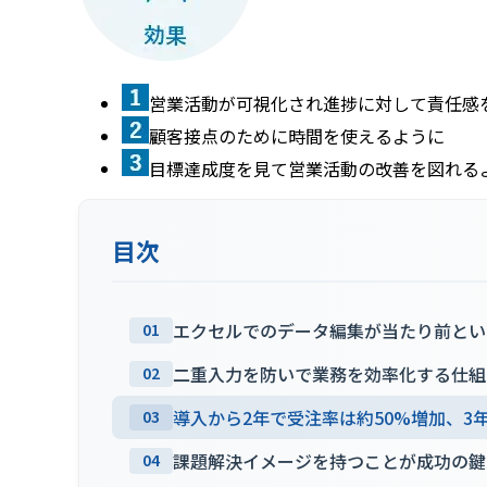
営業活動が可視化され進捗に対して責任感
顧客接点のために時間を使えるように
目標達成度を見て営業活動の改善を図れる
目次
エクセルでのデータ編集が当たり前とい
01
二重入力を防いで業務を効率化する仕組
02
導入から2年で受注率は約50%増加、3年
03
課題解決イメージを持つことが成功の鍵
04