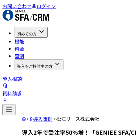
お問い合わせ
ログイン
初めての方
機能
料金
事例
導入をご検討中の方
導入相談
資料請求
導入事例
松江リース株式会社
導入2年で受注率50%増！「GENIEE SF