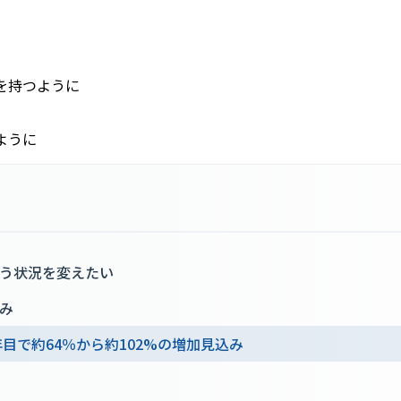
を持つように
ように
う状況を変えたい
み
目で約64％から約102%の増加見込み