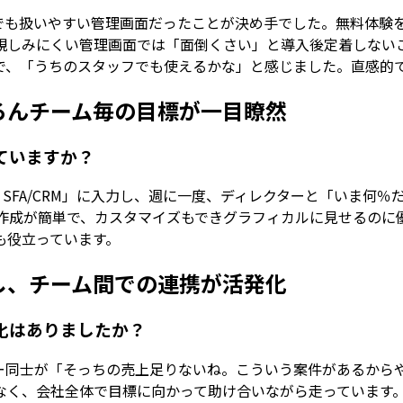
でも扱いやすい管理画面だったことが決め手でした。無料体験
みにくい管理画面では「面倒くさい」と導入後定着しないことも多
で、「うちのスタッフでも使えるかな」と感じました。直感的
ろんチーム毎の目標が一目瞭然
していますか？
 SFA/CRM」に入力し、週に一度、ディレクターと「いま何％
フの作成が簡単で、カスタマイズもできグラフィカルに見せるの
も役立っています。
し、チーム間での連携が活発化
て変化はありましたか？
ー同士が「そっちの売上足りないね。こういう案件があるから
なく、会社全体で目標に向かって助け合いながら走っています