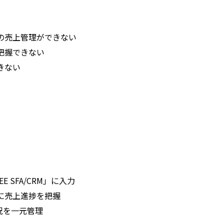
の売上管理ができない
把握できない
きない
 SFA/CRM」に入力
に売上進捗を把握
状況を一元管理