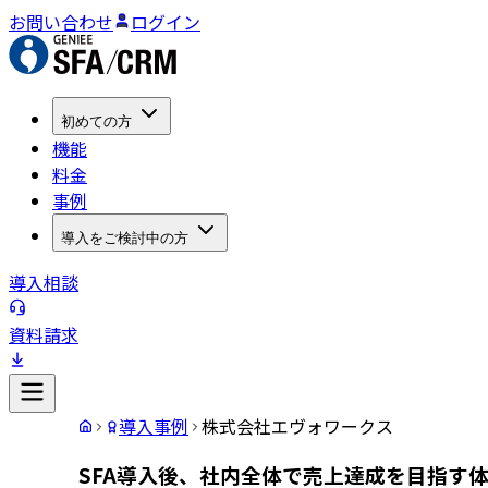
お問い合わせ
ログイン
初めての方
機能
料金
事例
導入をご検討中の方
導入相談
資料請求
導入事例
株式会社エヴォワークス
SFA導入後、社内全体で売上達成を目指す