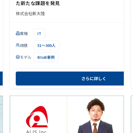
た新たな課題を発見
株式会社新大陸
業種
IT
規模
51～300人
モデル
BtoB事例
さらに詳しく