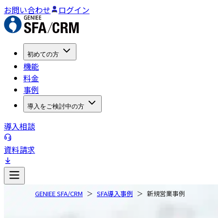
お問い合わせ
ログイン
初めての方
機能
料金
事例
導入をご検討中の方
導入相談
資料請求
GENIEE SFA/CRM
SFA導入事例
新規営業事例