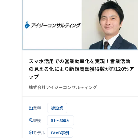
スマホ活用での営業効率化を実現！営業活動
の見える化により新規商談獲得数が約120％ア
ップ
株式会社アイジーコンサルティング
業種
建設業
規模
51～300人
モデル
BtoB事例