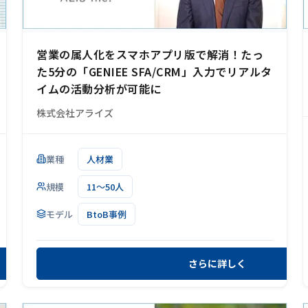
営業の属人化をスマホアプリ版で解消！たっ
た5分の「GENIEE SFA/CRM」入力でリアルタ
イムの活動分析が可能に
株式会社アライズ
業種
人材業
規模
11～50人
モデル
BtoB事例
さらに詳しく