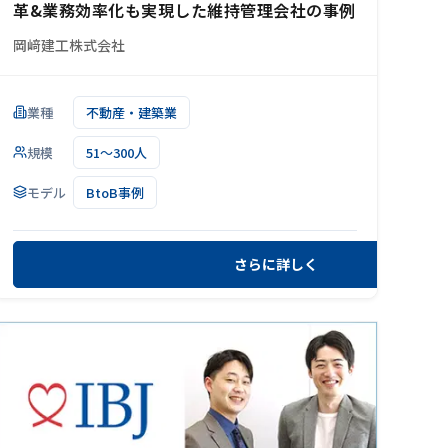
革&業務効率化も実現した維持管理会社の事例
岡﨑建工株式会社
業種
不動産・建築業
規模
51～300人
モデル
BtoB事例
さらに詳しく