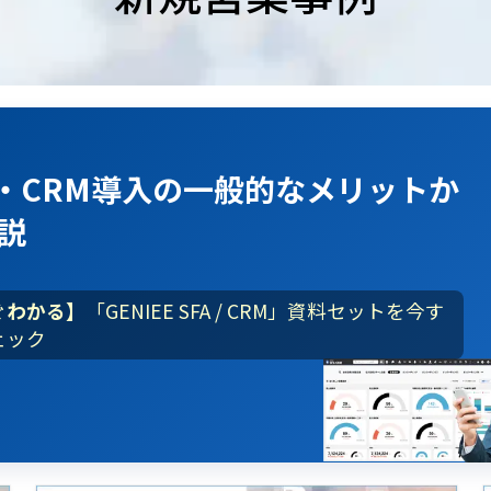
A・CRM導入
の
一般的なメリット
か
説
ぐわかる】
「GENIEE SFA / CRM」資料セットを今す
ェック