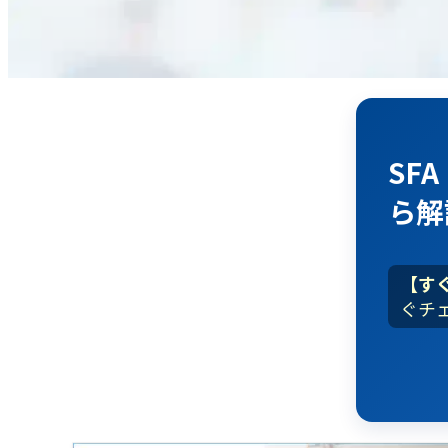
SF
ら解
【す
ぐチ