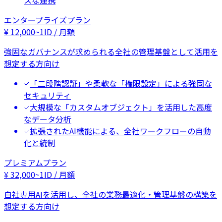
エンタープライズプラン
¥
12,000
~
1ID / 月額
強固なガバナンスが求められる全社の管理基盤として活用を
想定する方向け
「二段階認証」や柔軟な「権限設定」による強固な
セキュリティ
大規模な「カスタムオブジェクト」を活用した高度
なデータ分析
拡張されたAI機能による、全社ワークフローの自動
化と統制
プレミアムプラン
¥
32,000
~
1ID / 月額
自社専用AIを活用し、全社の業務最適化・管理基盤の構築を
想定する方向け