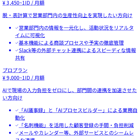
¥
3,450
~
1ID / 月額
脱・表計算で営業部門内の生産性向上を実現したい方向け
営業部門内の情報を一元化し、活動状況をリアルタ
イムに可視化
基本機能による商談プロセスや予実の徹底管理
Slack等の外部チャット連携によるスピーディな情報
共有
プロプラン
¥
9,000
~
1ID / 月額
AIで現場の入力負担をゼロにし、部門間の連携を加速させた
い方向け
「AI議事録」と「AIプロセスビルダー」による業務自
動化
「名刺機能」を活用した顧客登録の手間・負担削減
メールやカレンダー等、外部サービスとのシームレ
スな連携