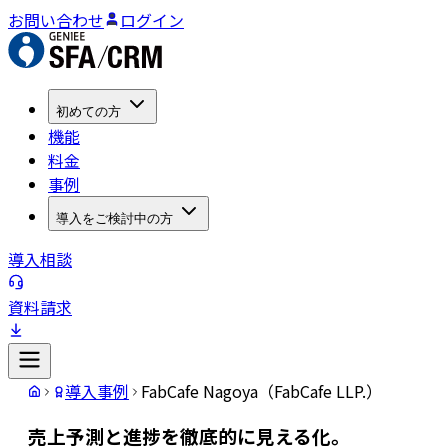
お問い合わせ
ログイン
初めての方
機能
料金
事例
導入をご検討中の方
導入相談
資料請求
導入事例
FabCafe Nagoya（FabCafe LLP.）
売上予測と進捗を徹底的に見える化。