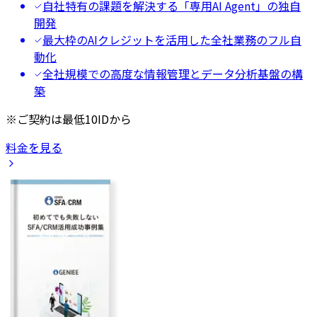
自社特有の課題を解決する「専用AI Agent」の独自
開発
最大枠のAIクレジットを活用した全社業務のフル自
動化
全社規模での高度な情報管理とデータ分析基盤の構
築
※ご契約は最低10IDから
料金を見る