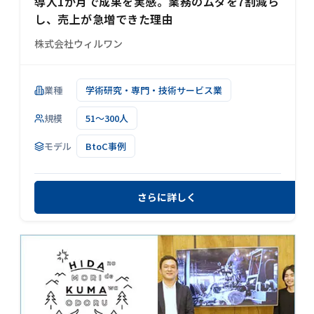
導入1か月で成果を実感。業務のムダを7割減ら
し、売上が急増できた理由
株式会社ウィルワン
業種
学術研究・専門・技術サービス業
規模
51～300人
モデル
BtoC事例
さらに詳しく