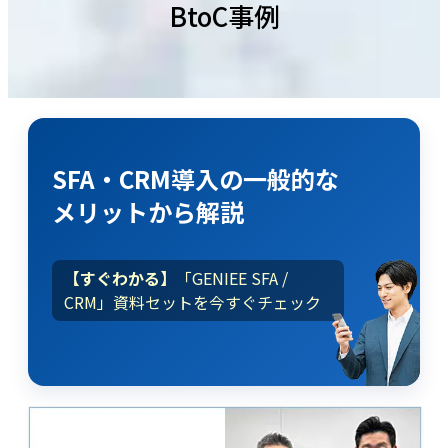
BtoC事例
SFA・CRM導入
の
一般的な
メリット
から解説
【すぐわかる】
「GENIEE SFA /
CRM」資料セットを今すぐチェック