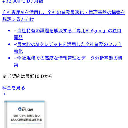
¥
32,000
~
1ID / 月額
自社専用AIを活用し、全社の業務最適化・管理基盤の構築を
想定する方向け
自社特有の課題を解決する「専用AI Agent」の独自
開発
最大枠のAIクレジットを活用した全社業務のフル自
動化
全社規模での高度な情報管理とデータ分析基盤の構
築
※ご契約は最低10IDから
料金を見る