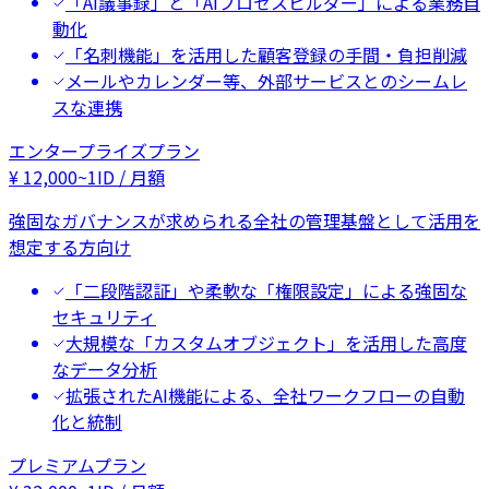
「AI議事録」と「AIプロセスビルダー」による業務自
動化
「名刺機能」を活用した顧客登録の手間・負担削減
メールやカレンダー等、外部サービスとのシームレ
スな連携
エンタープライズプラン
¥
12,000
~
1ID / 月額
強固なガバナンスが求められる全社の管理基盤として活用を
想定する方向け
「二段階認証」や柔軟な「権限設定」による強固な
セキュリティ
大規模な「カスタムオブジェクト」を活用した高度
なデータ分析
拡張されたAI機能による、全社ワークフローの自動
化と統制
プレミアムプラン