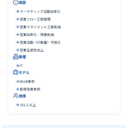
課題
マーケティング活動効率化
営業フロー工程管理
営業マネジメント工数削減
営業効率化・残業削減
営業活動（行動量）可視化
営業生産性向上
業種
IT
モデル
BtoB事例
新規営業事例
規模
301人以上