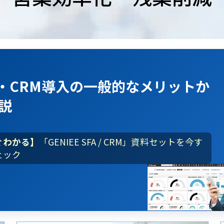
A・CRM導入
の
一般的なメリット
か
説
ぐわかる】
「GENIEE SFA / CRM」資料セットを今す
ェック