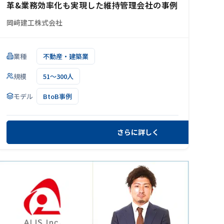
革&業務効率化も実現した維持管理会社の事例
岡﨑建工株式会社
業種
不動産・建築業
規模
51～300人
モデル
BtoB事例
さらに詳しく