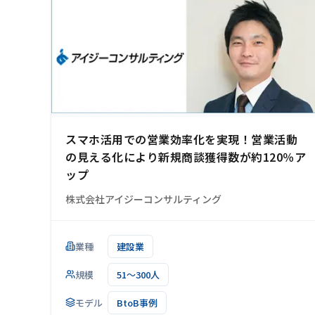
スマホ活用での営業効率化を実現！営業活動
の見える化により新規商談獲得数が約120％ア
ップ
株式会社アイジーコンサルティング
業種
建設業
規模
51～300人
モデル
BtoB事例