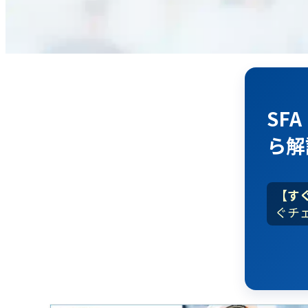
SF
ら解
【す
ぐチ