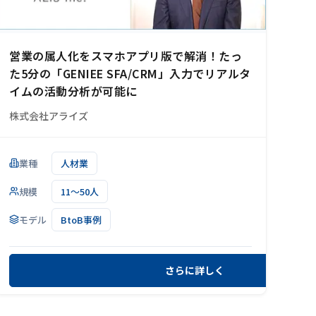
営業の属人化をスマホアプリ版で解消！たっ
た5分の「GENIEE SFA/CRM」入力でリアルタ
イムの活動分析が可能に
株式会社アライズ
業種
人材業
規模
11～50人
モデル
BtoB事例
さらに詳しく