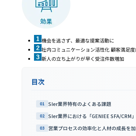
機会を逃さず、最適な提案活動に
社内コミュニケーション活性化 顧客満足度
新人の立ち上がりが早く受注件数増加
目次
SIer業界特有のよくある課題
01
SIer業界における「GENIEE SFA/C
02
営業プロセスの効率化と人材の成長を加速さ
03