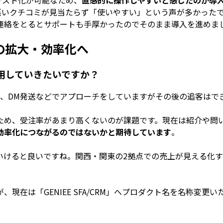
プでリスト化が可能なため、
直感的に操作しやすいと感じたのが導
、悪いクチコミが見当たらず「使いやすい」という声が多かった
連絡をとるとサポートも手厚かったのでそのまま導入を進めま
活動の拡大・効率化へ
に活用していきたいですか？
り、DM発送などでアプローチをしていますがその後の追客はで
ため、受注率があまり高くないのが課題です。現在は紹介や問
効率化につながるのではないかと期待しています
。
いけると良いですね。関西・関東の2拠点での売上が見える化
在は「GENIEE SFA/CRM」へプロダクト名を名称変更い