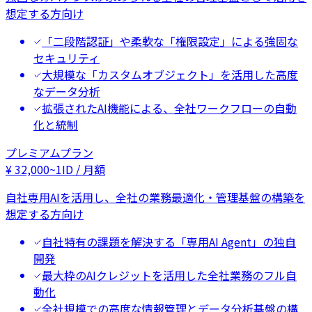
想定する方向け
「二段階認証」や柔軟な「権限設定」による強固な
セキュリティ
大規模な「カスタムオブジェクト」を活用した高度
なデータ分析
拡張されたAI機能による、全社ワークフローの自動
化と統制
プレミアムプラン
¥
32,000
~
1ID / 月額
自社専用AIを活用し、全社の業務最適化・管理基盤の構築を
想定する方向け
自社特有の課題を解決する「専用AI Agent」の独自
開発
最大枠のAIクレジットを活用した全社業務のフル自
動化
全社規模での高度な情報管理とデータ分析基盤の構