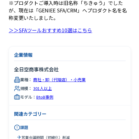
※プロダクトご導入時は旧名称「ちきゅう」でした
が、現在は「GENIEE SFA/CRM」へプロダクト名を名
称変更いたしました。
＞＞SFAツールおすすめ10選はこちら
企業情報
全日空商事株式会社
業種：
商社・卸（代理店）・小売業
規模：
301人以上
モデル：
BtoB事例
関連カテゴリー
課題
営業会議時間（短縮化）削減