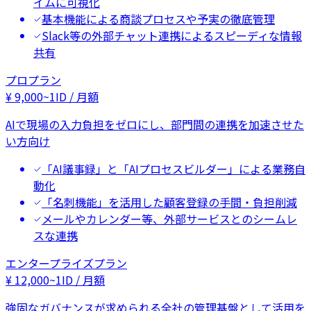
イムに可視化
基本機能による商談プロセスや予実の徹底管理
Slack等の外部チャット連携によるスピーディな情報
共有
プロプラン
¥
9,000
~
1ID / 月額
AIで現場の入力負担をゼロにし、部門間の連携を加速させた
い方向け
「AI議事録」と「AIプロセスビルダー」による業務自
動化
「名刺機能」を活用した顧客登録の手間・負担削減
メールやカレンダー等、外部サービスとのシームレ
スな連携
エンタープライズプラン
¥
12,000
~
1ID / 月額
強固なガバナンスが求められる全社の管理基盤として活用を