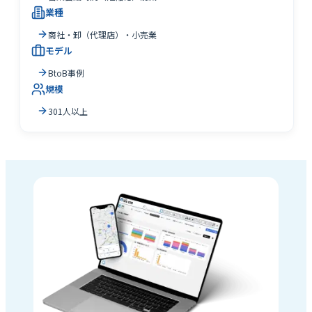
業種
商社・卸（代理店）・小売業
モデル
BtoB事例
規模
301人以上