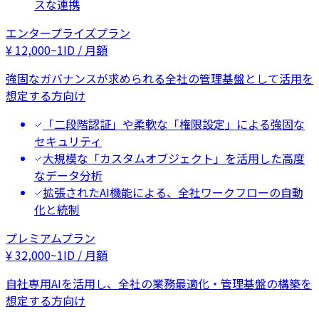
スな連携
エンタープライズプラン
¥
12,000
~
1ID / 月額
強固なガバナンスが求められる全社の管理基盤として活用を
想定する方向け
「二段階認証」や柔軟な「権限設定」による強固な
セキュリティ
大規模な「カスタムオブジェクト」を活用した高度
なデータ分析
拡張されたAI機能による、全社ワークフローの自動
化と統制
プレミアムプラン
¥
32,000
~
1ID / 月額
自社専用AIを活用し、全社の業務最適化・管理基盤の構築を
想定する方向け