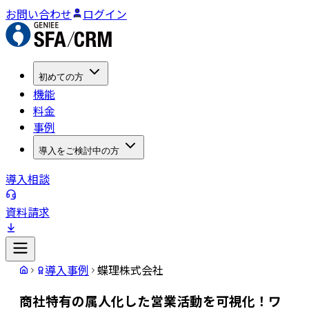
お問い合わせ
ログイン
初めての方
機能
料金
事例
導入をご検討中の方
導入相談
資料請求
導入事例
蝶理株式会社
商社特有の属人化した営業活動を可視化！ワ