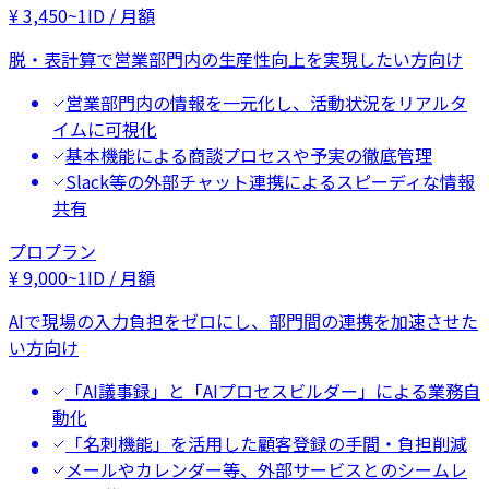
¥
3,450
~
1ID / 月額
脱・表計算で営業部門内の生産性向上を実現したい方向け
営業部門内の情報を一元化し、活動状況をリアルタ
イムに可視化
基本機能による商談プロセスや予実の徹底管理
Slack等の外部チャット連携によるスピーディな情報
共有
プロプラン
¥
9,000
~
1ID / 月額
AIで現場の入力負担をゼロにし、部門間の連携を加速させた
い方向け
「AI議事録」と「AIプロセスビルダー」による業務自
動化
「名刺機能」を活用した顧客登録の手間・負担削減
メールやカレンダー等、外部サービスとのシームレ