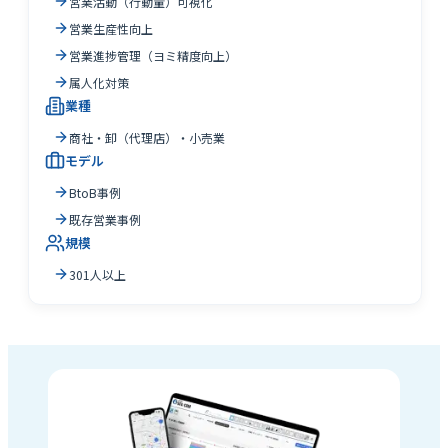
営業活動（行動量）可視化
営業生産性向上
営業進捗管理（ヨミ精度向上）
属人化対策
業種
商社・卸（代理店）・小売業
モデル
BtoB事例
既存営業事例
規模
301人以上