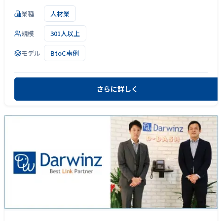
業種
人材業
規模
301人以上
モデル
BtoC事例
さらに詳しく