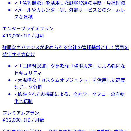
「名刺機能」を活用した顧客登録の手間・負担削減
メールやカレンダー等、外部サービスとのシームレ
スな連携
エンタープライズプラン
¥
12,000
~
1ID / 月額
強固なガバナンスが求められる全社の管理基盤として活用を
想定する方向け
「二段階認証」や柔軟な「権限設定」による強固な
セキュリティ
大規模な「カスタムオブジェクト」を活用した高度
なデータ分析
拡張されたAI機能による、全社ワークフローの自動
化と統制
プレミアムプラン
¥
32,000
~
1ID / 月額