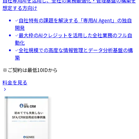
自社専用AIを活用し、全社の業務最適化・管理基盤の構築を
想定する方向け
自社特有の課題を解決する「専用AI Agent」の独自
開発
最大枠のAIクレジットを活用した全社業務のフル自
動化
全社規模での高度な情報管理とデータ分析基盤の構
築
※ご契約は最低10IDから
料金を見る