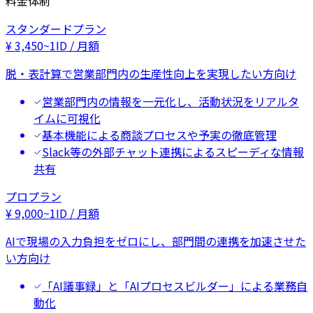
料金体制
スタンダードプラン
¥
3,450
~
1ID / 月額
脱・表計算で営業部門内の生産性向上を実現したい方向け
営業部門内の情報を一元化し、活動状況をリアルタ
イムに可視化
基本機能による商談プロセスや予実の徹底管理
Slack等の外部チャット連携によるスピーディな情報
共有
プロプラン
¥
9,000
~
1ID / 月額
AIで現場の入力負担をゼロにし、部門間の連携を加速させた
い方向け
「AI議事録」と「AIプロセスビルダー」による業務自
動化