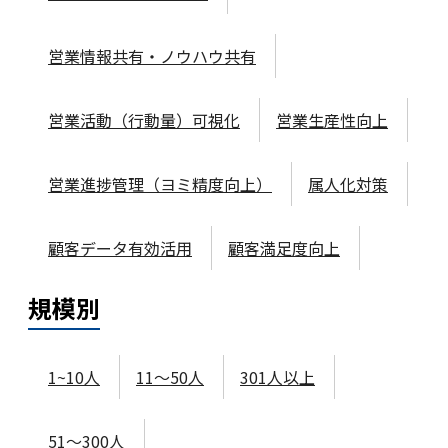
営業情報共有・ノウハウ共有
営業活動（行動量）可視化
営業生産性向上
営業進捗管理（ヨミ精度向上）
属人化対策
顧客データ有効活用
顧客満足度向上
規模
別
1~10人
11～50人
301人以上
51～300人