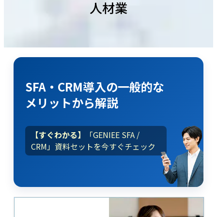
人材業
SFA・CRM導入
の
一般的な
メリット
から解説
【すぐわかる】
「GENIEE SFA /
CRM」資料セットを今すぐチェック