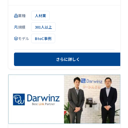
業種
人材業
規模
301人以上
モデル
BtoC事例
さらに詳しく