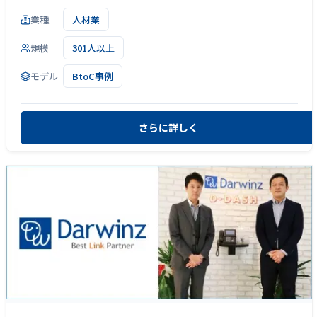
業種
人材業
規模
301人以上
モデル
BtoC事例
さらに詳しく