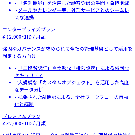
「名刺機能」を活用した顧客登録の手間・負担削減
メールやカレンダー等、外部サービスとのシームレ
スな連携
エンタープライズプラン
¥
12,000
~
1ID / 月額
強固なガバナンスが求められる全社の管理基盤として活用を
想定する方向け
「二段階認証」や柔軟な「権限設定」による強固な
セキュリティ
大規模な「カスタムオブジェクト」を活用した高度
なデータ分析
拡張されたAI機能による、全社ワークフローの自動
化と統制
プレミアムプラン
¥
32,000
~
1ID / 月額