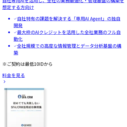
自社専用AIを活用し、全社の業務最適化・管理基盤の構築を
想定する方向け
自社特有の課題を解決する「専用AI Agent」の独自
開発
最大枠のAIクレジットを活用した全社業務のフル自
動化
全社規模での高度な情報管理とデータ分析基盤の構
築
※ご契約は最低10IDから
料金を見る