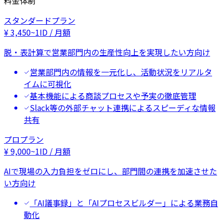
料金体制
スタンダードプラン
¥
3,450
~
1ID / 月額
脱・表計算で営業部門内の生産性向上を実現したい方向け
営業部門内の情報を一元化し、活動状況をリアルタ
イムに可視化
基本機能による商談プロセスや予実の徹底管理
Slack等の外部チャット連携によるスピーディな情報
共有
プロプラン
¥
9,000
~
1ID / 月額
AIで現場の入力負担をゼロにし、部門間の連携を加速させた
い方向け
「AI議事録」と「AIプロセスビルダー」による業務自
動化