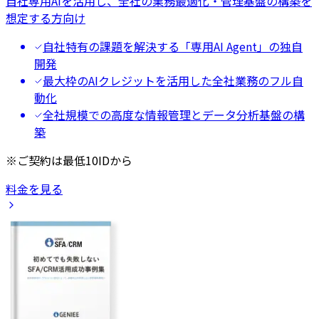
自社専用AIを活用し、全社の業務最適化・管理基盤の構築を
想定する方向け
自社特有の課題を解決する「専用AI Agent」の独自
開発
最大枠のAIクレジットを活用した全社業務のフル自
動化
全社規模での高度な情報管理とデータ分析基盤の構
築
※ご契約は最低10IDから
料金を見る