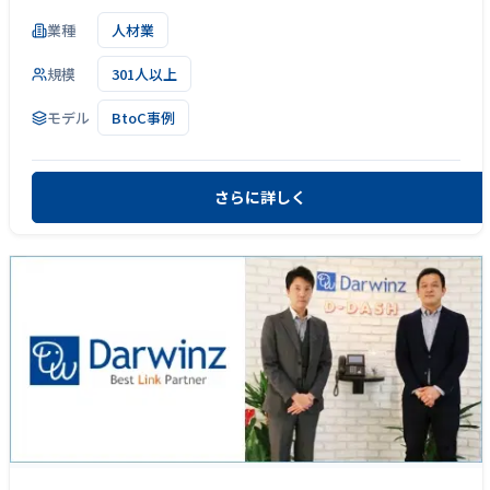
業種
人材業
規模
301人以上
モデル
BtoC事例
さらに詳しく