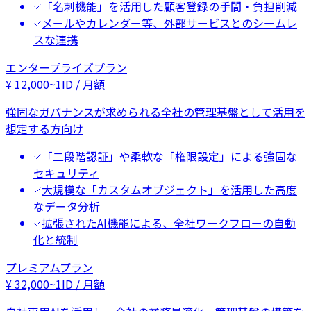
「名刺機能」を活用した顧客登録の手間・負担削減
メールやカレンダー等、外部サービスとのシームレ
スな連携
エンタープライズプラン
¥
12,000
~
1ID / 月額
強固なガバナンスが求められる全社の管理基盤として活用を
想定する方向け
「二段階認証」や柔軟な「権限設定」による強固な
セキュリティ
大規模な「カスタムオブジェクト」を活用した高度
なデータ分析
拡張されたAI機能による、全社ワークフローの自動
化と統制
プレミアムプラン
¥
32,000
~
1ID / 月額