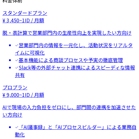
料金体制
スタンダードプラン
¥
3,450
~
1ID / 月額
脱・表計算で営業部門内の生産性向上を実現したい方向け
営業部門内の情報を一元化し、活動状況をリアルタ
イムに可視化
基本機能による商談プロセスや予実の徹底管理
Slack等の外部チャット連携によるスピーディな情報
共有
プロプラン
¥
9,000
~
1ID / 月額
AIで現場の入力負担をゼロにし、部門間の連携を加速させた
い方向け
「AI議事録」と「AIプロセスビルダー」による業務自
動化