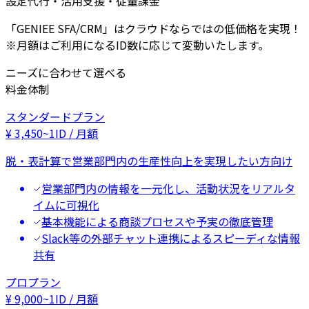
設定代行・活用支援・従量課金
「GENIEE SFA/CRM」はクラウドならではの低価格を実現！
※月額はご利用になるID数に応じて変動いたします。
ニーズに合わせて選べる
料金体制
スタンダードプラン
¥
3,450
~
1ID / 月額
脱・表計算で営業部門内の生産性向上を実現したい方向け
営業部門内の情報を一元化し、活動状況をリアルタ
イムに可視化
基本機能による商談プロセスや予実の徹底管理
Slack等の外部チャット連携によるスピーディな情報
共有
プロプラン
¥
9,000
~
1ID / 月額