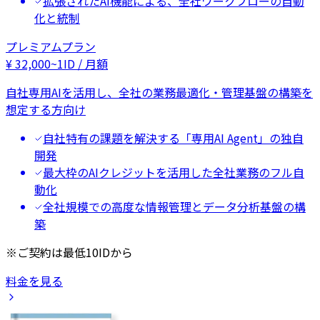
拡張されたAI機能による、全社ワークフローの自動
化と統制
プレミアムプラン
¥
32,000
~
1ID / 月額
自社専用AIを活用し、全社の業務最適化・管理基盤の構築を
想定する方向け
自社特有の課題を解決する「専用AI Agent」の独自
開発
最大枠のAIクレジットを活用した全社業務のフル自
動化
全社規模での高度な情報管理とデータ分析基盤の構
築
※ご契約は最低10IDから
料金を見る