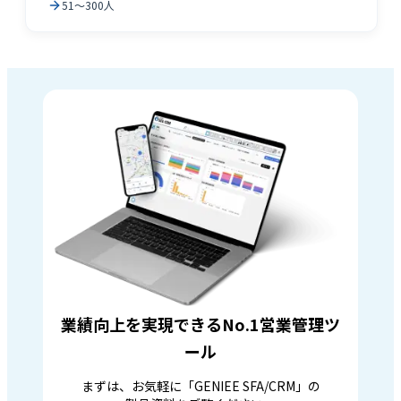
51～300人
業績向上を実現できるNo.1営業管理ツ
ール
まずは、お気軽に「GENIEE SFA/CRM」の