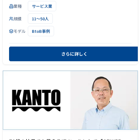
業種
サービス業
規模
11～50人
モデル
BtoB事例
さらに詳しく