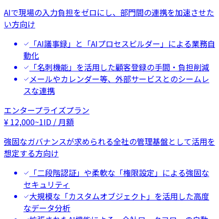
AIで現場の入力負担をゼロにし、部門間の連携を加速させた
い方向け
「AI議事録」と「AIプロセスビルダー」による業務自
動化
「名刺機能」を活用した顧客登録の手間・負担削減
メールやカレンダー等、外部サービスとのシームレ
スな連携
エンタープライズプラン
¥
12,000
~
1ID / 月額
強固なガバナンスが求められる全社の管理基盤として活用を
想定する方向け
「二段階認証」や柔軟な「権限設定」による強固な
セキュリティ
大規模な「カスタムオブジェクト」を活用した高度
なデータ分析