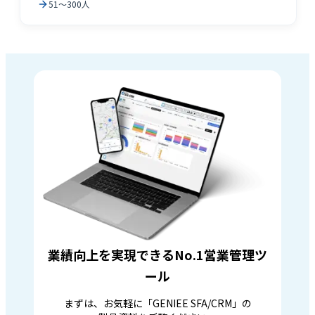
51～300人
業績向上を実現できるNo.1営業管理ツ
ール
まずは、お気軽に「GENIEE SFA/CRM」の