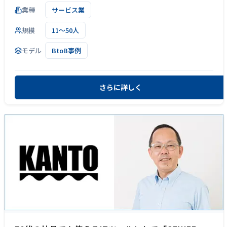
業種
サービス業
規模
11～50人
モデル
BtoB事例
さらに詳しく