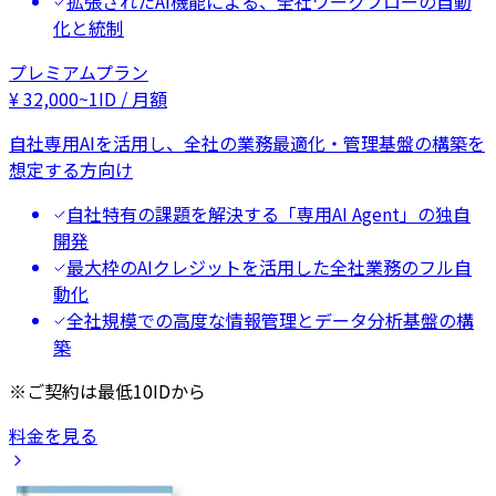
拡張されたAI機能による、全社ワークフローの自動
化と統制
プレミアムプラン
¥
32,000
~
1ID / 月額
自社専用AIを活用し、全社の業務最適化・管理基盤の構築を
想定する方向け
自社特有の課題を解決する「専用AI Agent」の独自
開発
最大枠のAIクレジットを活用した全社業務のフル自
動化
全社規模での高度な情報管理とデータ分析基盤の構
築
※ご契約は最低10IDから
料金を見る