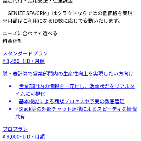
設定代行・活用支援・従量課金
「GENIEE SFA/CRM」はクラウドならではの低価格を実現！
※月額はご利用になるID数に応じて変動いたします。
ニーズに合わせて選べる
料金体制
スタンダードプラン
¥
3,450
~
1ID / 月額
脱・表計算で営業部門内の生産性向上を実現したい方向け
営業部門内の情報を一元化し、活動状況をリアルタ
イムに可視化
基本機能による商談プロセスや予実の徹底管理
Slack等の外部チャット連携によるスピーディな情報
共有
プロプラン
¥
9,000
~
1ID / 月額