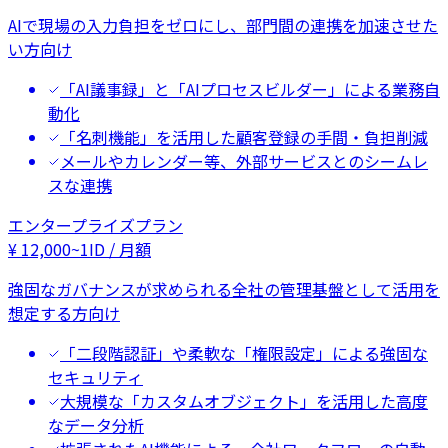
AIで現場の入力負担をゼロにし、部門間の連携を加速させた
い方向け
「AI議事録」と「AIプロセスビルダー」による業務自
動化
「名刺機能」を活用した顧客登録の手間・負担削減
メールやカレンダー等、外部サービスとのシームレ
スな連携
エンタープライズプラン
¥
12,000
~
1ID / 月額
強固なガバナンスが求められる全社の管理基盤として活用を
想定する方向け
「二段階認証」や柔軟な「権限設定」による強固な
セキュリティ
大規模な「カスタムオブジェクト」を活用した高度
なデータ分析